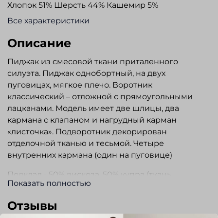
Хлопок 51% Шерсть 44% Кашемир 5%
Все характеристики
Описание
Пиджак из смесовой ткани приталенного
силуэта. Пиджак однобортный, на двух
пуговицах, мягкое плечо. Воротник
классический – отложной с прямоугольными
лацканами. Модель имеет две шлицы, два
кармана с клапаном и нагрудный карман
«листочка». Подворотник декорирован
отделочной тканью и тесьмой. Четыре
внутренних кармана (один на пуговице)
Подклад - 50% вискоза, 50% купра (ткань
Показать полностью
подклада черного цвета, подклад рукава в
полоску)
Отзывы
Прекрасно сочетается с джинсами, слаксами и