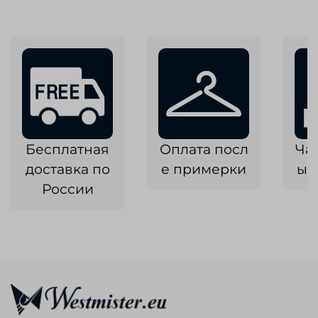
Бесплатная
Оплата посл
Ча
доставка по
е примерки
ык
России