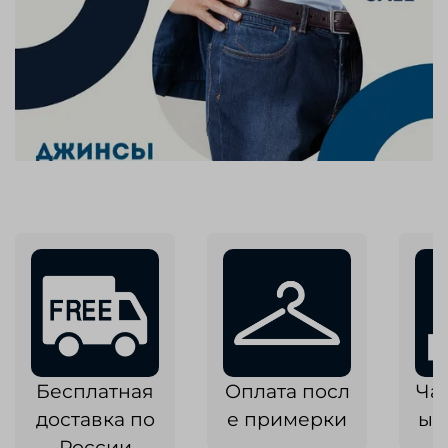
Бесплатная
Оплата посл
Ча
доставка по
е примерки
ык
России