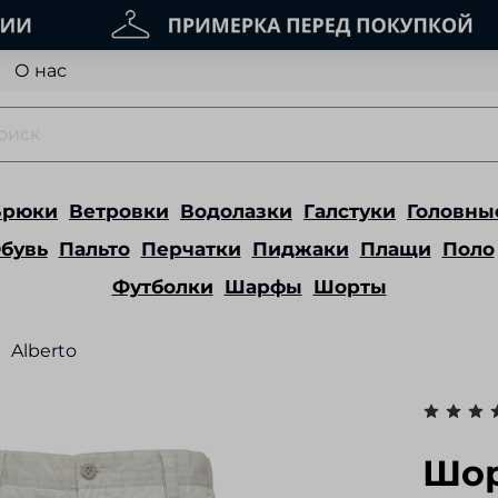
О нас
Брюки
Ветровки
Водолазки
Галстуки
Головны
бувь
Пальто
Перчатки
Пиджаки
Плащи
Поло
Футболки
Шарфы
Шорты
Alberto
Шор