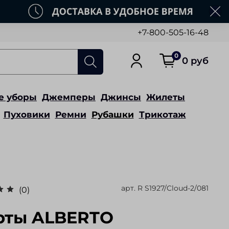
+7-800-505-16-48
0
0 руб
е уборы
Джемперы
Джинсы
Жилеты
Пуховики
Ремни
Рубашки
Трикотаж
арт.
R S1927/Cloud-2/081
(0)
ты ALBERTO