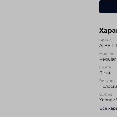
Хара
Бренд
ALBERT
Модель
Regular 
Сезон
Лето
Рисунок
Полоск
Состав
Хлопок 
Все хар