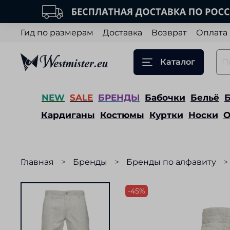
Гид по размерам
Доставка
Возврат
Оплата
Каталог
NEW
SALE
БРЕНДЫ
Бабочки
Бельё
Кардиганы
Костюмы
Куртки
Носки
О
Главная
Бренды
Бренды по алфавиту
-45%