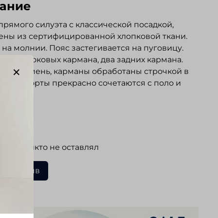
ание
рямого силуэта с классической посадкой,
ны из сертифицированной хлопковой ткани.
 на молнии. Пояс застегивается на пуговицу.
едних боковых кармана, два задних кармана.
под ремень, карманы обработаны строчкой в
елия. Шорты прекрасно сочетаются с поло и
ами.
ывы
 еще никто не оставлял
ать отзыв