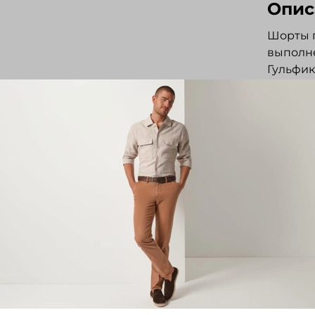
Опис
Шорты п
выполне
Гульфик
Два пер
Шлевки 
тон изд
футболк
Отз
Отзывов
Напис