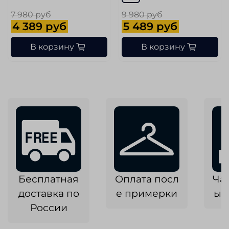
7 980 руб
9 980 руб
4 389 руб
5 489 руб
В корзину
В корзину
Бесплатная
Оплата посл
Ча
доставка по
е примерки
ык
России