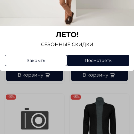
48
50
Длина по спинке (Без
Длина по спинке (Без
категории)
категории)
69
71
ЛЕТО!
Обхват груди (Без категории)
Обхват груди (Без категории)
СЕЗОННЫЕ СКИДКИ
110
114
3 590 руб
7 980 руб
Закрыть
Посмотреть
1 980 руб
6 149 руб
В корзину
В корзину
-45%
-45%