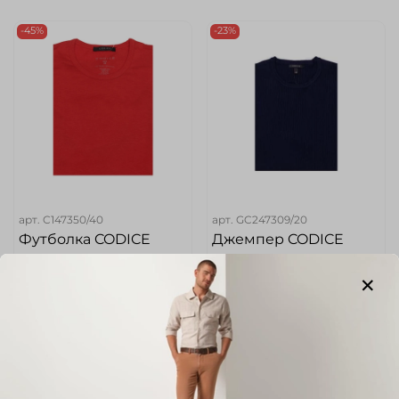
-45%
-23%
арт.
C147350/40
арт.
GC247309/20
Футболка CODICE
Джемпер CODICE
Размер
Размер
48
50
Цвет
Цвет
Красный
Темно-Синий
Размер маркетплейс (Без
Размер маркетплейс (Без
категории)
категории)