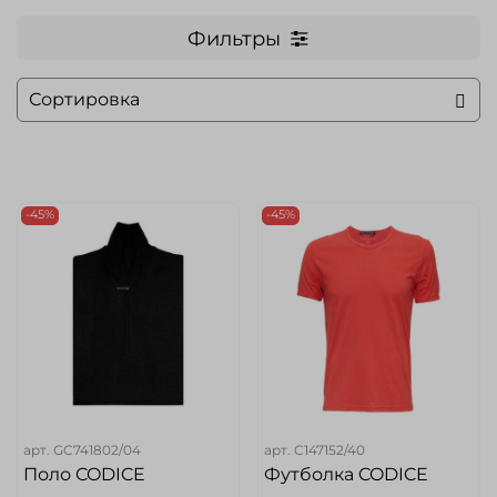
Фильтры
-45%
-45%
арт.
GC741802/04
арт.
C147152/40
Поло CODICE
Футболка CODICE