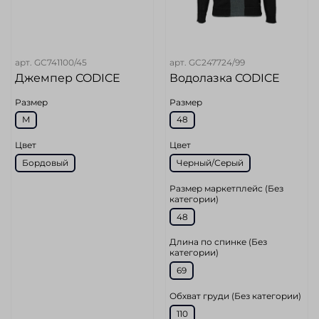
арт.
GC741100/45
арт.
GC247724/99
Джемпер CODICE
Водолазка CODICE
Размер
Размер
M
48
Цвет
Цвет
Бордовый
Черный/Серый
Размер маркетплейс (Без
категории)
48
Длина по спинке (Без
категории)
69
Обхват груди (Без категории)
110