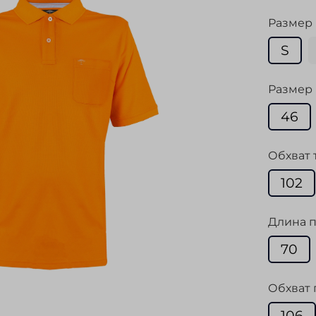
Размер
S
Размер 
46
Обхват 
102
Длина п
70
Обхват 
106