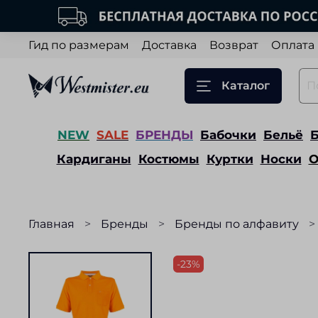
Гид по размерам
Доставка
Возврат
Оплата
Каталог
NEW
SALE
БРЕНДЫ
Бабочки
Бельё
Кардиганы
Костюмы
Куртки
Носки
О
Главная
Бренды
Бренды по алфавиту
-23%