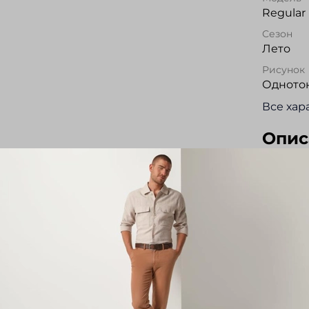
Regular 
Сезон
Лето
Рисунок
Одното
Все хар
Опис
Поло из
отложно
изнашив
разрезы
карман
Прекрас
повседн