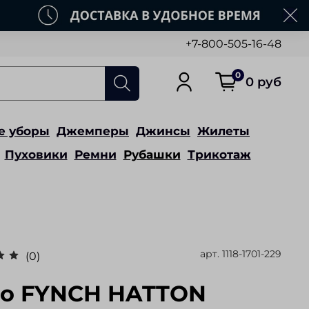
+7-800-505-16-48
0
0 руб
е уборы
Джемперы
Джинсы
Жилеты
Пуховики
Ремни
Рубашки
Трикотаж
арт.
1118-1701-229
(0)
о FYNCH HATTON