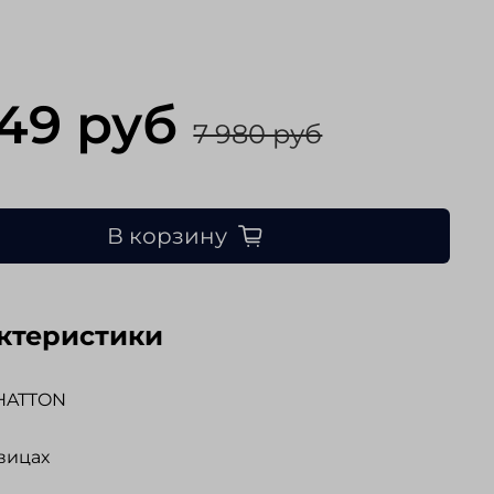
149 руб
7 980 руб
В корзину
ктеристики
HATTON
вицах