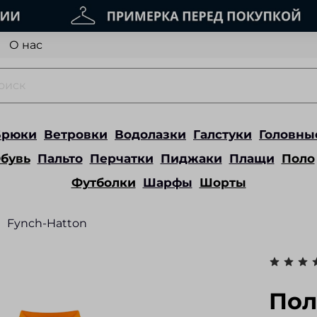
О нас
Брюки
Ветровки
Водолазки
Галстуки
Головны
бувь
Пальто
Перчатки
Пиджаки
Плащи
Поло
Футболки
Шарфы
Шорты
Fynch-Hatton
Пол