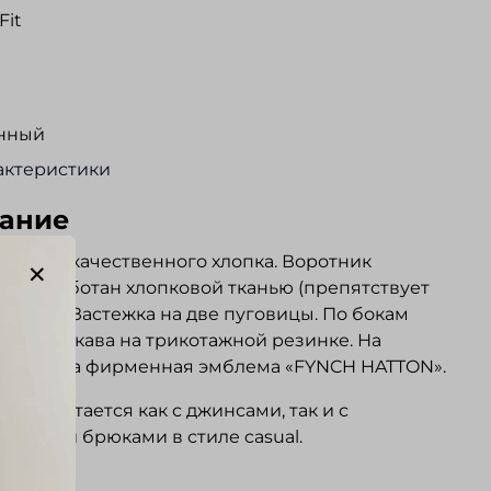
Fit
нный
актеристики
ание
 высококачественного хлопка. Воротник
й, обработан хлопковой тканью (препятствует
анию). Застежка на две пуговицы. По бокам
. Низ рукава на трикотажной резинке. На
е вышита фирменная эмблема «FYNCH HATTON».
но сочетается как с джинсами, так и с
евными брюками в стиле casual.