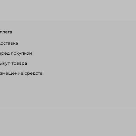
плата
доставка
еред покупкой
ыкуп товара
озмещение средств