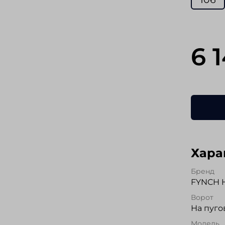
6 
Хара
Бренд
FYNCH 
Ворот
На пуго
Модель