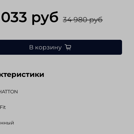
 033 руб
34 980 руб
В корзину
ктеристики
HATTON
Fit
онный