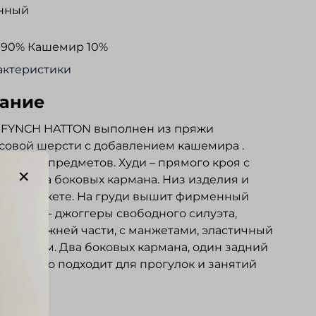
нный
 90% Кашемир 10%
актеристики
ание
 FYNCH HATTON выполнен из пряжи
овой шерсти с добавлением кашемира .
 из двух предметов. Худи – прямого кроя с
ом. Два боковых кармана. Низ изделия и
 на манжете. На груди вышит фирменный
. Брюки - джоггеры свободного силуэта,
ые у нижней части, с манжетами, эластичный
 шнурком. Два боковых кармана, один задний
. Отлично подходит для прогулок и занятий
.