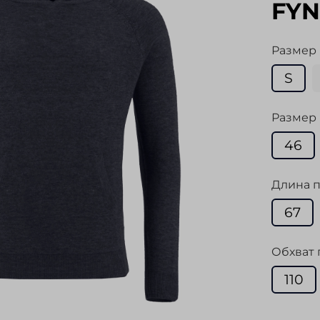
FYN
Размер
S
Размер 
46
Длина п
67
Обхват 
110