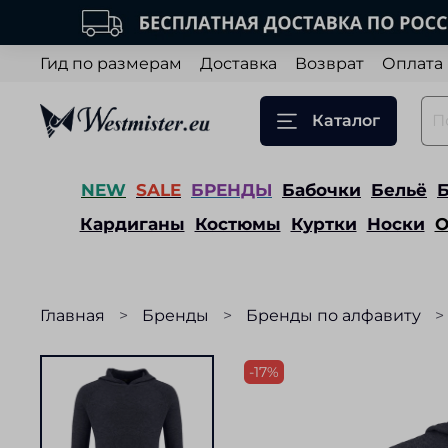
Гид по размерам
Доставка
Возврат
Оплата
Каталог
NEW
SALE
БРЕНДЫ
Бабочки
Бельё
Кардиганы
Костюмы
Куртки
Носки
О
Главная
Бренды
Бренды по алфавиту
-17%