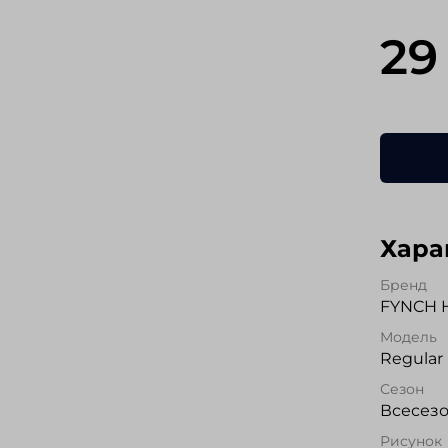
29
Хара
Бренд
FYNCH 
Модель
Regular 
Сезон
Всесез
Рисунок