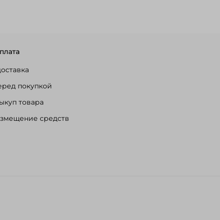
плата
доставка
еред покупкой
ыкуп товара
озмещение средств