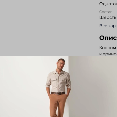
Одното
Состав
Шерсть
Все хар
Опис
Костюм
меринос
Состоит
капюшон
рукавов
логотип
зауженн
пояс со
карман 
спортом