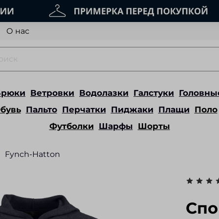
О нас
Брюки
Ветровки
Водолазки
Галстуки
Головны
бувь
Пальто
Перчатки
Пиджаки
Плащи
Поло
Футболки
Шарфы
Шорты
Fynch-Hatton
Спо