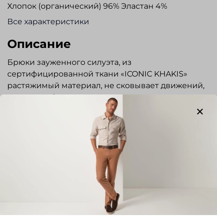
Хлопок (органический) 96% Эластан 4%
Все характеристики
Описание
Брюки зауженного силуэта, из
сертифицированной ткани «ICONIC KHAKIS»
растяжимый материал, не сковывает движений,
сохраняет форму, практически не мнется,
гигроскопичный. Гульфик на молнии, пояс с
застежкой на пуговицу. Шлевки под ремень, три
кармана по бокам. Два задних кармана с
застежкой на пуговицы. Прекрасно подходят для
повседневной носки, прогулок и путешествий._
Отзывы
Отзывов еще никто не оставлял