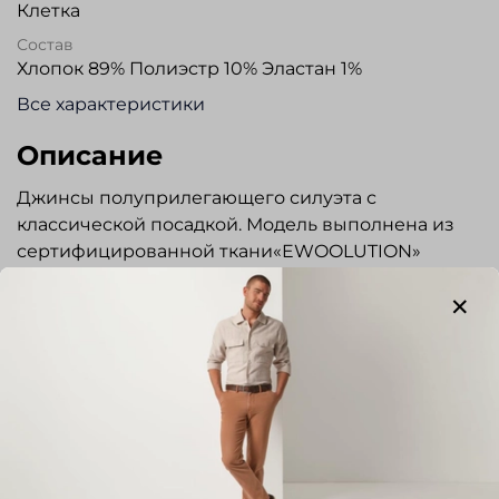
Клетка
Состав
Хлопок 89% Полиэстр 10% Эластан 1%
Все характеристики
Описание
Джинсы полуприлегающего силуэта с
классической посадкой. Модель выполнена из
сертифицированной ткани«EWOOLUTION»
растяжимый материал, не сковывает движений,
сохраняет форму. Гульфик на молнии, пояс
застегивается на пуговицу. Три кармана спереди
и два накладных сзади. Шлевки под ремень и
карманы обработаны строчкой в тон изделия.
Логотип «GARDEUR» выполнен из кожи.
Прекрасно сочетаются с сорочками, трикотажем,
а так же с пиджаками повседневного стиля.
Показать полностью