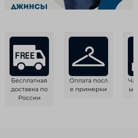
Бесплатная
Оплата посл
Ча
доставка по
е примерки
ык
России