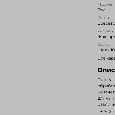
Модель
7см
Сезон
Всесез
Рисунок
Жаккар
Состав
Шелк 1
Все хар
Опис
Галстук
обработ
не мнет
длины и
различн
Галстук