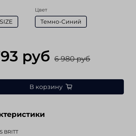
Цвет
SIZE
Темно-Синий
793 руб
6 980 руб
В корзину
ктеристики
S BRITT