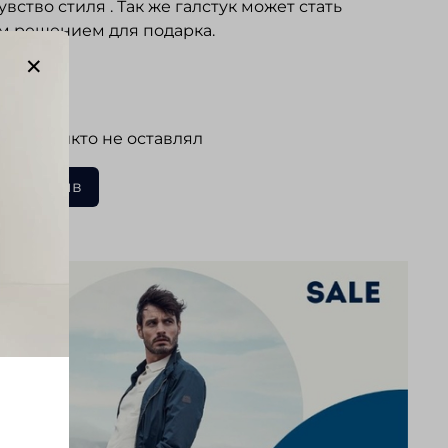
увство стиля . Так же галстук может стать
м решением для подарка.
ывы
 еще никто не оставлял
ать отзыв