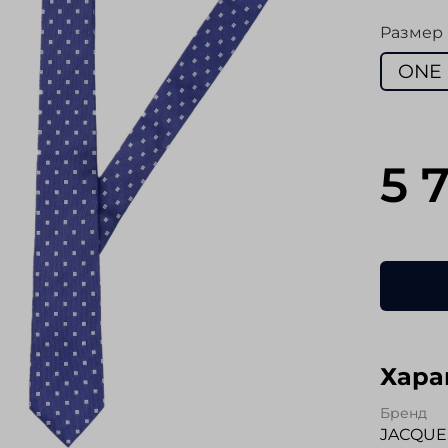
Размер
ONE 
5 
Хара
Бренд
JAСQUE