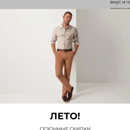
вкус и ч
хороши
Отз
Отзывов
Напис
ЛЕТО!
СЕЗОННЫЕ СКИДКИ