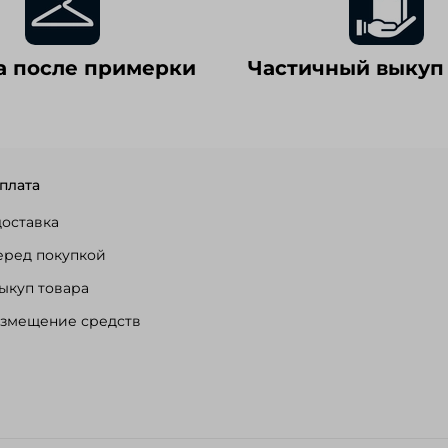
а после примерки
Частичный выкуп
плата
доставка
еред покупкой
ыкуп товара
озмещение средств