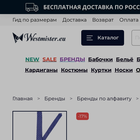
Гид по размерам
Доставка
Возврат
Оплата
Каталог
NEW
SALE
БРЕНДЫ
Бабочки
Бельё
Кардиганы
Костюмы
Куртки
Носки
О
Главная
Бренды
Бренды по алфавиту
-17%