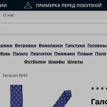
О нас
Брюки
Ветровки
Водолазки
Галстуки
Головны
бувь
Пальто
Перчатки
Пиджаки
Плащи
Поло
Футболки
Шарфы
Шорты
Jacques Britt
Гал