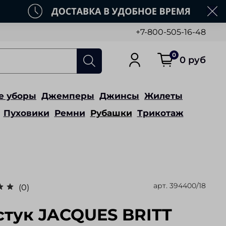
+7-800-505-16-48
0
0 руб
е уборы
Джемперы
Джинсы
Жилеты
Пуховики
Ремни
Рубашки
Трикотаж
арт.
394400/18
(0)
стук JACQUES BRITT