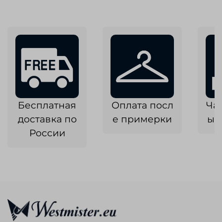
Бесплатная
Оплата посл
Ча
доставка по
е примерки
ык
России