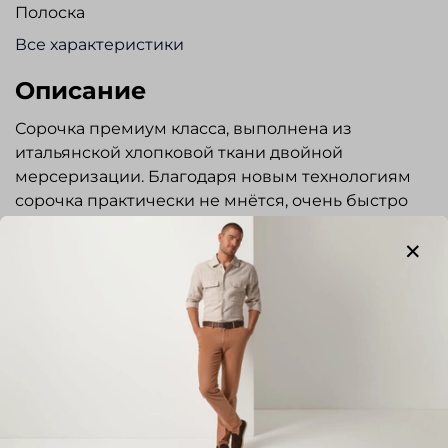
Полоска
Все характеристики
Описание
Сорочка премиум класса, выполнена из
итальянской хлопковой ткани двойной
мерсеризации. Благодаря новым технологиям
сорочка практически не мнётся, очень быстро
сохнет. Максимальный комфорт и простой уход.
Сорочка полуприлегающего силуэта. Без
кармана. Элегантные перламутровые пуговицы,
регулируемые по ширине манжеты. Отлично
сочетается с пиджаками, повседневными
брюками и удобными джинсами, прекрасно
подходит на каждый день.
Показать полностью
Отзывы