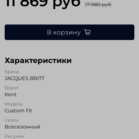
11 869 руб
17 980 руб
В корзину
Характеристики
Бренд
JAСQUES BRITT
Ворот
Kent
Модель
Custom Fit
Сезон
Всесезонный
Рисунок