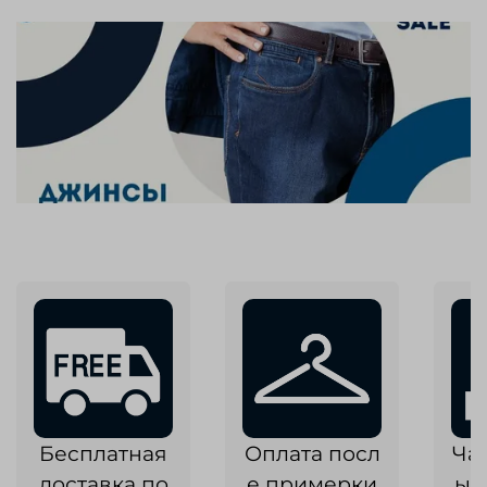
Бесплатная
Оплата посл
Ча
доставка по
е примерки
ык