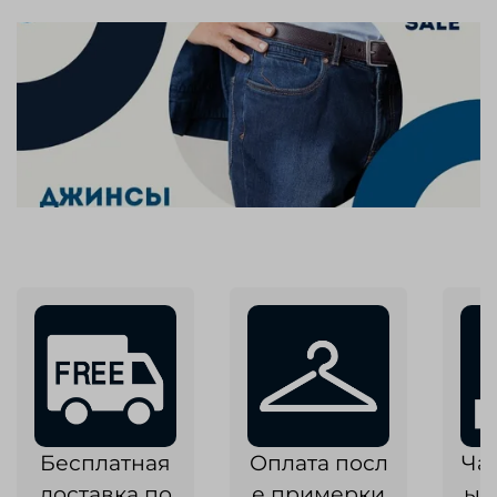
Бесплатная
Оплата посл
Ча
доставка по
е примерки
ык