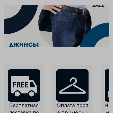
Бесплатная
Оплата посл
Ча
доставка по
е примерки
ык