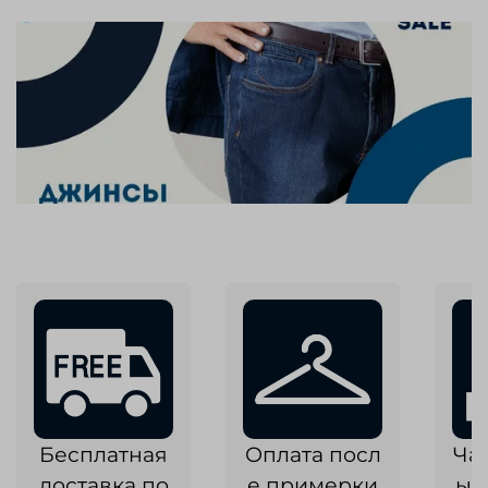
Бесплатная
Оплата посл
Ча
доставка по
е примерки
ык