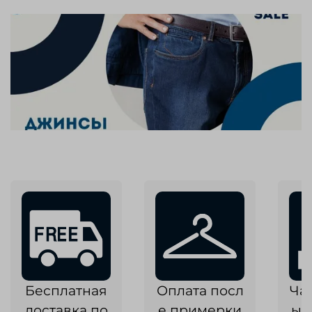
Бесплатная
Оплата посл
Ча
доставка по
е примерки
ык