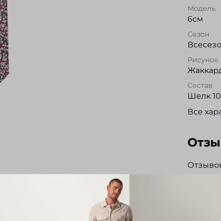
Модель
6см
Сезон
Всесез
Рисунок
Жаккар
Состав
Шелк 1
Все хар
Отз
Отзывов
Напис