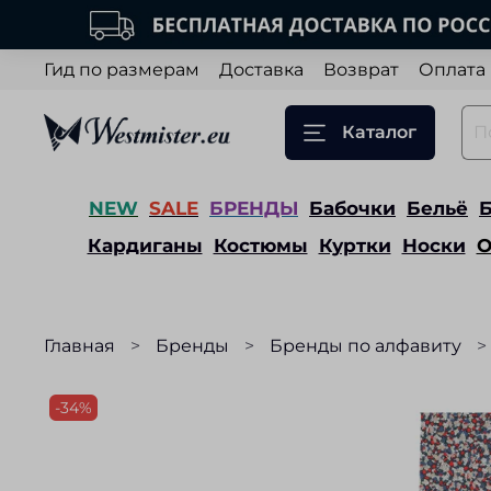
Гид по размерам
Доставка
Возврат
Оплата
Каталог
NEW
SALE
БРЕНДЫ
Бабочки
Бельё
Кардиганы
Костюмы
Куртки
Носки
О
Главная
Бренды
Бренды по алфавиту
-34%