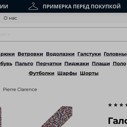
О нас
Брюки
Ветровки
Водолазки
Галстуки
Головны
бувь
Пальто
Перчатки
Пиджаки
Плащи
Поло
Футболки
Шарфы
Шорты
Pierre Clarence
Гал