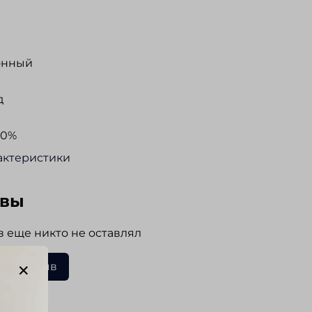
онный
д
00%
актеристики
ывы
 еще никто не оставлял
ать отзыв