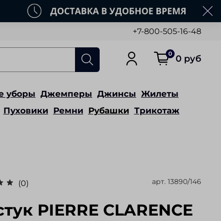
+7-800-505-16-48
0
0 руб
е уборы
Джемперы
Джинсы
Жилеты
Пуховики
Ремни
Рубашки
Трикотаж
арт.
13890/146
(0)
стук PIERRE CLARENCE