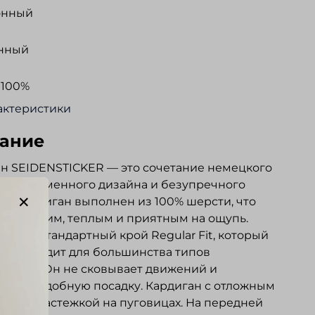
онный
нный
 100%
актеристики
ание
н SEIDENSTICKER — это сочетание немецкого
а, современного дизайна и безупречного
а. Кардиган выполнен из 100% шерсти, что
его мягким, теплым и приятным на ощупь.
имеет стандартный крой Regular Fit, который
о подходит для большинства типов
жения. Он не сковывает движений и
ивает удобную посадку. Кардиган с отложным
ком и застежкой на пуговицах. На передней