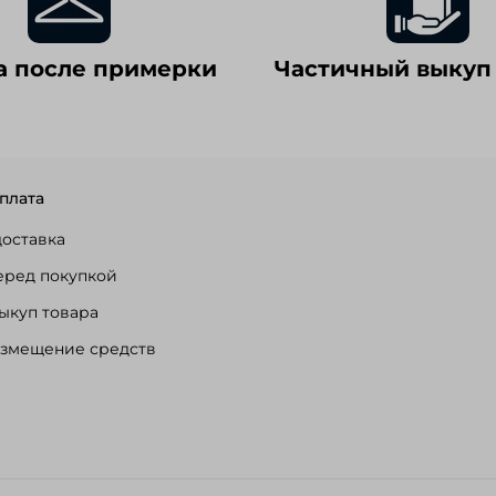
а после примерки
Частичный выкуп
плата
доставка
еред покупкой
ыкуп товара
озмещение средств