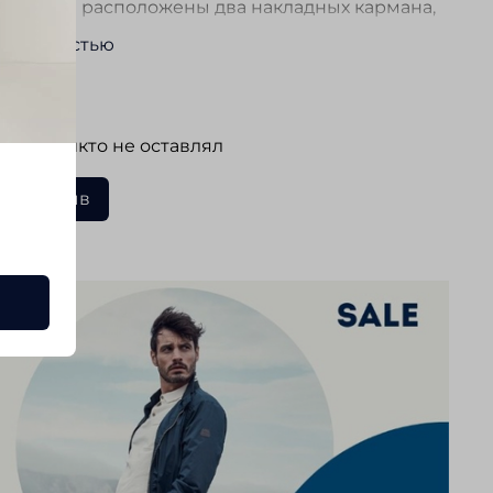
ардигана расположены два накладных кармана,
 добавляют модели практичности.
ь полностью
 ищете стильный, удобный и универсальный
ывы
н, который будет служить вам верой и правдой
годы, модель от SEIDENSTICKER — идеальный
 еще никто не оставлял
Его продуманный крой, натуральный состав и
альный дизайн делают его отличной
ать отзыв
цией в ваш гардероб. Подходит как для
евного ношения, так и для создания стильных
 на выход. Кардиган SEIDENSTICKER — это не
одежда, а ваш надежный спутник в
евной жизни. Выбирайте качество, выбирайте
выбирайте SEIDENSTICKER!