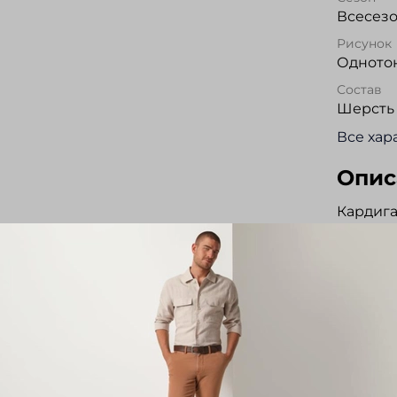
Всесез
Рисунок
Одното
Состав
Шерсть
Все хар
Опис
Кардига
качеств
комфорт
делает 
Модель 
идеальн
телосло
обеспеч
воротни