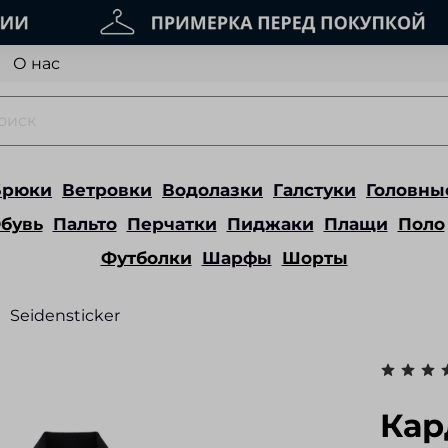
О нас
Брюки
Ветровки
Водолазки
Галстуки
Головны
бувь
Пальто
Перчатки
Пиджаки
Плащи
Поло
Футболки
Шарфы
Шорты
Seidensticker
Кар