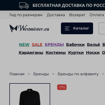
Гид по размерам
Доставка
Возврат
Оплата
Каталог
NEW
SALE
БРЕНДЫ
Бабочки
Бельё
Кардиганы
Костюмы
Куртки
Носки
О
Главная
Бренды
Бренды по алфавиту
-17%