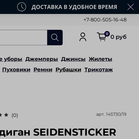
+7-800-505-16-48
0
0 руб
е уборы
Джемперы
Джинсы
Жилеты
Пуховики
Ремни
Рубашки
Трикотаж
арт.
145730/19
(0)
диган SEIDENSTICKER