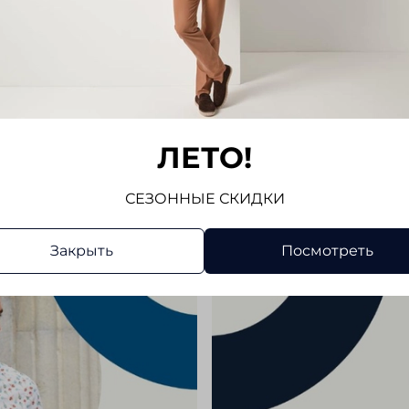
части к
которые
Показат
Если вы
Отз
кардига
многие 
Отзывов
выбор. 
ЛЕТО!
универс
Напис
инвести
повседн
СЕЗОННЫЕ СКИДКИ
образов
просто 
Закрыть
Посмотреть
повседн
стиль, 