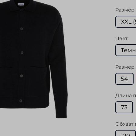
Размер
XXL (
Цвет
Темн
Размер 
54
Длина п
73
Обхват 
120