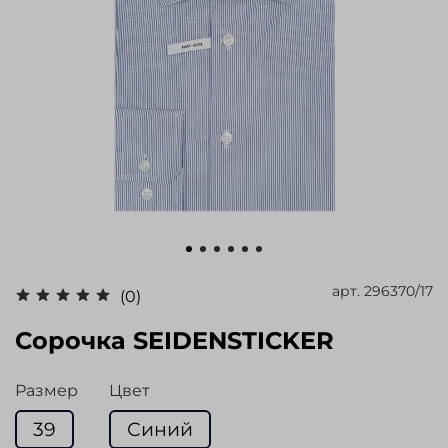
арт.
296370/17
(0)
Сорочка SEIDENSTICKER
Размер
Цвет
39
Синий