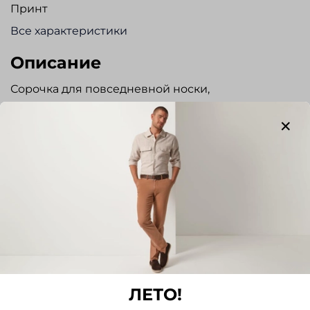
Принт
Все характеристики
Описание
Сорочка для повседневной носки,
полуприлегающего силуэта из
высококачественного хлопка с обработкой EASY
IRON (легкий уход). Без кармана. Прекрасно
сочетается с брюками и джинсами.
Отзывы
Отзывов еще никто не оставлял
Написать отзыв
ЛЕТО!