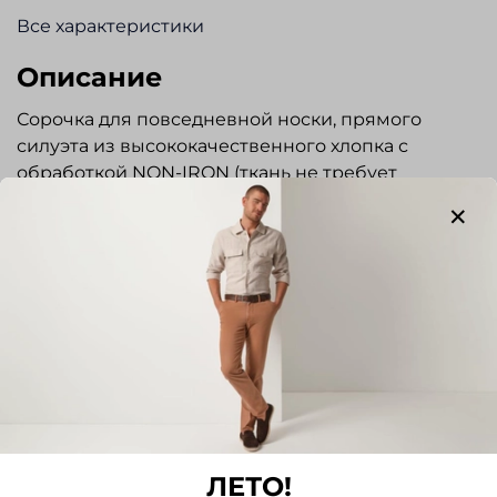
Все характеристики
Описание
Сорочка для повседневной носки, прямого
силуэта из высококачественного хлопка с
обработкой NON-IRON (ткань не требует
глажения). На спинке два защипа. Нагрудный
карман. Прекрасно сочетается с классическими
костюмами. Отлично подходит для
торжественных мероприятий.
Отзывы
Отзывов еще никто не оставлял
Написать отзыв
ЛЕТО!