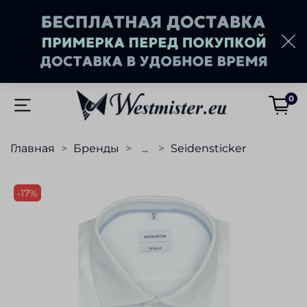
0
Главная
Бренды
...
Seidensticker
-17%