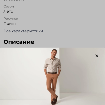
Сезон
Лето
Рисунок
Принт
Все характеристики
Описание
Сорочка для повседневной носки,
полуприлегающего силуэта из
высококачественного хлопка с обработкой NON-
IRON (ткань практически не требует глажения).
Без кармана. Прекрасно сочетается с джинсами,
брюками и шортами.
Отзывы
Отзывов еще никто не оставлял