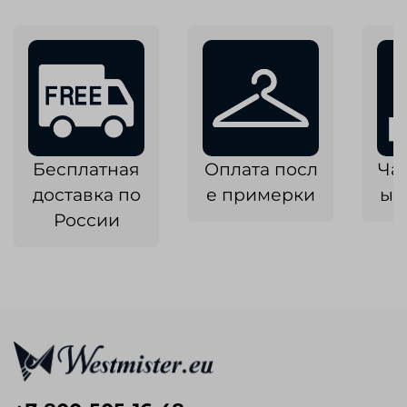
Бесплатная
Оплата посл
Ча
доставка по
е примерки
ык
России