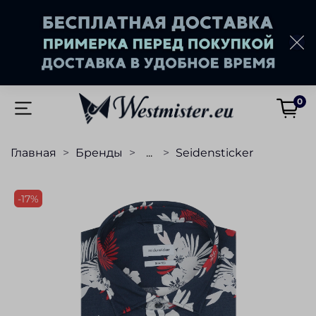
0
Главная
Бренды
...
Seidensticker
-17%