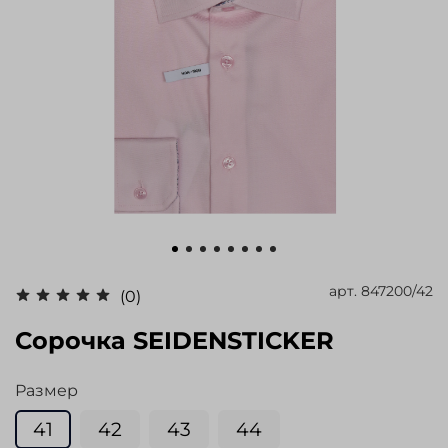
арт.
847200/42
(0)
Сорочка SEIDENSTICKER
Размер
41
42
43
44