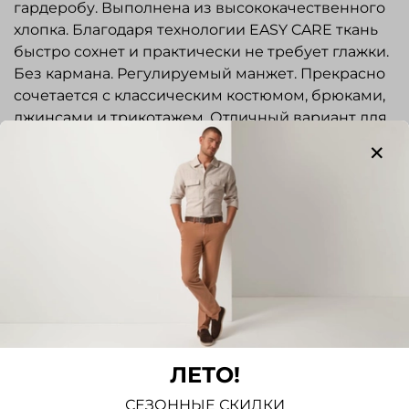
гардеробу. Выполнена из высококачественного
хлопка. Благодаря технологии EASY CARE ткань
быстро сохнет и практически не требует глажки.
Без кармана. Регулируемый манжет. Прекрасно
сочетается с классическим костюмом, брюками,
джинсами и трикотажем. Отличный вариант для
повседневной носки. Выбирая рубашку
Seidensticker , вы получаете стильный и
качественный элемент гардероба, который
Показать полностью
будет радовать вас своим внешним видом и
комфортом на протяжении долгого времени.
Отзывы
Отзывов еще никто не оставлял
Написать отзыв
ЛЕТО!
СЕЗОННЫЕ СКИДКИ