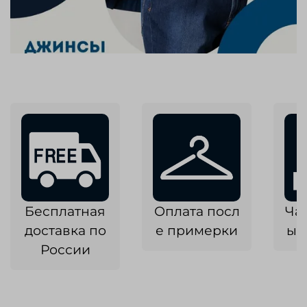
Бесплатная
Оплата посл
Ча
доставка по
е примерки
ык
России