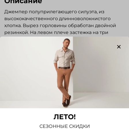
Описание
Джемпер полуприлегающего силуэта, из
высококачественного длинноволокнистого
хлопка. Вырез горловины обработан двойной
резинкой. На левом плече застежка на три
пуговицы. Низ изделия и рукавов на резинке.
Прекрасно сочетается с джинсами и
повседневными брюками в стиле casual.
Отзывы
Отзывов еще никто не оставлял
Написать отзыв
ЛЕТО!
СЕЗОННЫЕ СКИДКИ