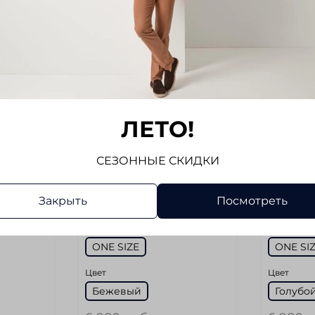
-45%
-45%
ЛЕТО!
СЕЗОННЫЕ СКИДКИ
арт.
50
арт.
49
Закрыть
Посмотреть
Галстук ALTEA
Галстук
Размер
Размер
ONE SIZE
ONE SI
Цвет
Цвет
Бежевый
Голубо