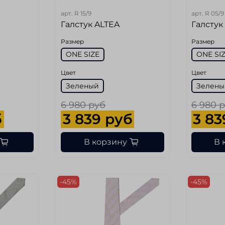
арт.
R 15/9
арт.
R 05/9
Галстук ALTEA
Галстук
Размер
Размер
ONE SIZE
ONE SI
Цвет
Цвет
Зеленый
Зелены
6 980 руб
6 980 
б
3 839 руб
3 83
В корзину
В 
-45%
-45%