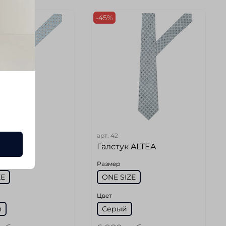
-45%
арт.
42
 ALTEA
Галстук ALTEA
Размер
ZE
ONE SIZE
Цвет
й
Серый