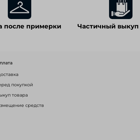
а после примерки
Частичный выкуп
плата
доставка
еред покупкой
ыкуп товара
озмещение средств