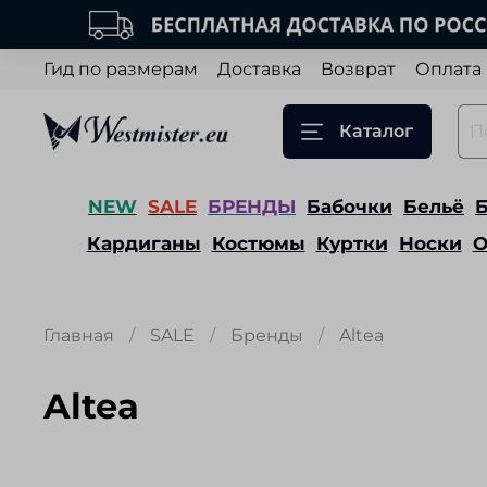
Гид по размерам
Доставка
Возврат
Оплата
Каталог
NEW
SALE
БРЕНДЫ
Бабочки
Бельё
Кардиганы
Костюмы
Куртки
Носки
О
Главная
SALE
Бренды
Altea
Altea