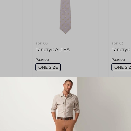
арт.
60
арт.
63
Галстук ALTEA
Галстук
Размер
Размер
ONE SIZE
ONE SI
Цвет
Цвет
Сиреневый
Сирен
6 980 руб
6 980 
б
3 839 руб
3 83
В корзину
В 