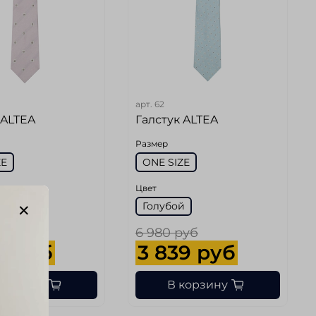
арт.
62
 ALTEA
Галстук ALTEA
Размер
ZE
ONE SIZE
Цвет
евый
Голубой
руб
6 980 руб
9 руб
3 839 руб
корзину
В корзину