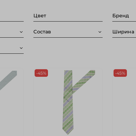
Цвет
Бренд
Состав
Ширина
-45%
-45%