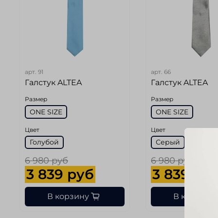
арт.
91
арт.
66
Галстук ALTEA
Галстук ALTEA
Размер
Размер
ONE SIZE
ONE SIZE
Цвет
Цвет
Голубой
Серый
6 980 руб
6 980 руб
3 839 руб
3 839 ру
В корзину
В корзину