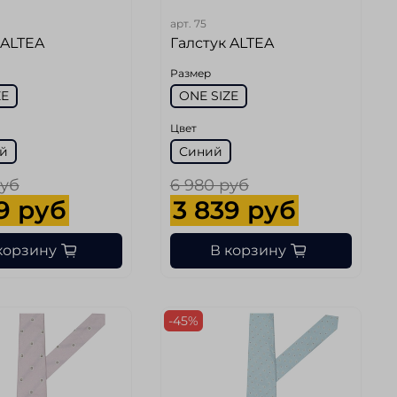
арт.
75
 ALTEA
Галстук ALTEA
Размер
ZE
ONE SIZE
Цвет
й
Синий
руб
6 980 руб
9 руб
3 839 руб
корзину
В корзину
-45%