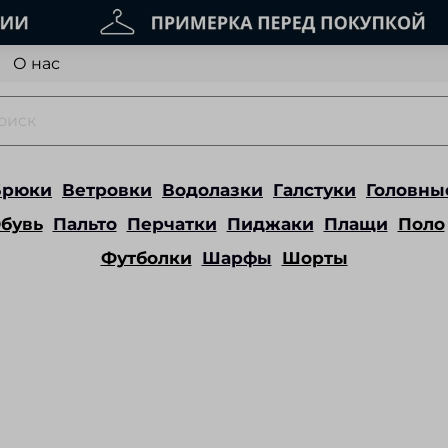
О нас
Брюки
Ветровки
Водолазки
Галстуки
Головны
бувь
Пальто
Перчатки
Пиджаки
Плащи
Поло
Футболки
Шарфы
Шорты