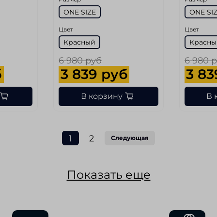
ONE SIZE
ONE SI
Цвет
Цвет
Красный
Красны
6 980 руб
6 980 
б
3 839 руб
3 83
В корзину
В 
1
2
Следующая
Показать еще