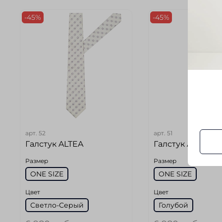
-45%
-45%
арт.
52
арт.
51
Галстук ALTEA
Галстук ALTEA
Размер
Размер
ONE SIZE
ONE SIZE
Цвет
Цвет
Светло-Серый
Голубой