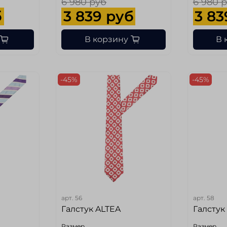
6 980 руб
6 980 
б
3 839 руб
3 83
В корзину
В 
-45%
-45%
арт.
56
арт.
58
Галстук ALTEA
Галстук
Размер
Размер