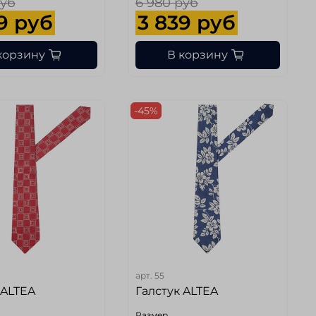
руб
6 980 руб
9 руб
3 839 руб
корзину
В корзину
-45%
арт.
55
 ALTEA
Галстук ALTEA
Размер