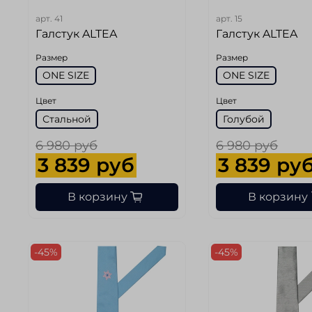
арт.
41
арт.
15
Галстук ALTEA
Галстук ALTEA
Размер
Размер
ONE SIZE
ONE SIZE
Цвет
Цвет
Стальной
Голубой
6 980 руб
6 980 руб
3 839 руб
3 839 ру
В корзину
В корзину
-45%
-45%