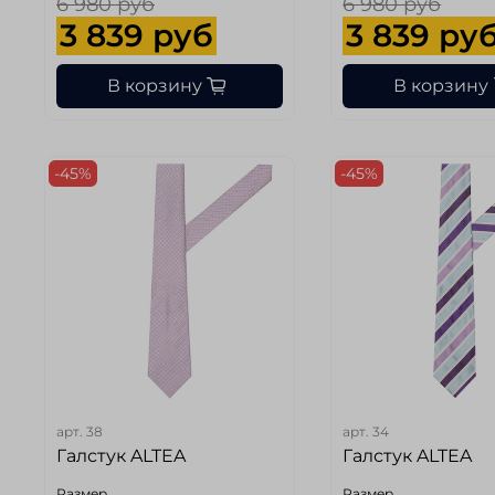
6 980 руб
6 980 руб
3 839 руб
3 839 ру
В корзину
В корзину
-45%
-45%
арт.
38
арт.
34
Галстук ALTEA
Галстук ALTEA
Размер
Размер