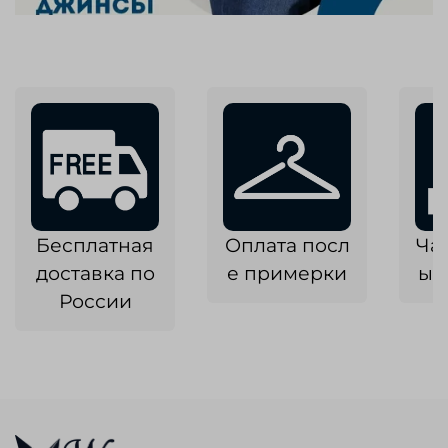
Бесплатная
Оплата посл
Ча
доставка по
е примерки
ык
России