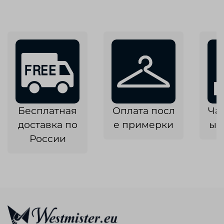
Бесплатная
Оплата посл
Ча
доставка по
е примерки
ык
России