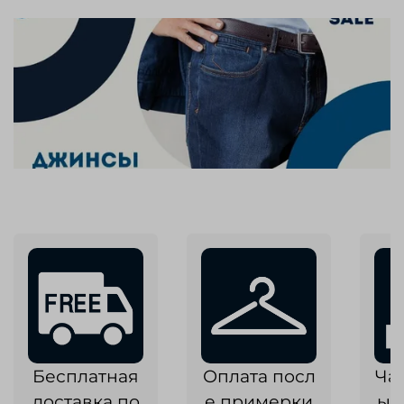
Бесплатная
Оплата посл
Ча
доставка по
е примерки
ык