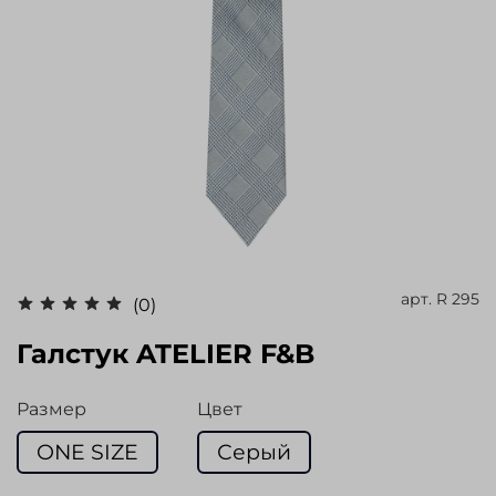
арт.
R 295
(0)
Галстук ATELIER F&B
Размер
Цвет
ONE SIZE
Серый