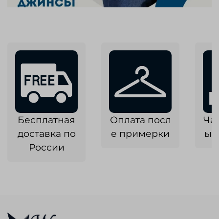
Бесплатная
Оплата посл
Ча
доставка по
е примерки
ык
России