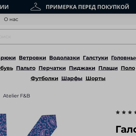
О нас
Брюки
Ветровки
Водолазки
Галстуки
Головны
бувь
Пальто
Перчатки
Пиджаки
Плащи
Поло
Футболки
Шарфы
Шорты
Atelier F&B
Гал