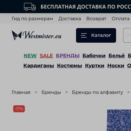
Гид по размерам
Доставка
Возврат
Оплата
Каталог
NEW
SALE
БРЕНДЫ
Бабочки
Бельё
Кардиганы
Костюмы
Куртки
Носки
О
Главная
Бренды
Бренды по алфавиту
-17%