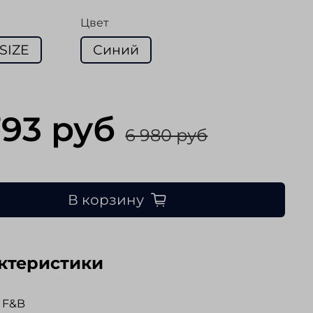
Цвет
SIZE
Синий
793 руб
6 980 руб
В корзину
ктеристики
 F&B