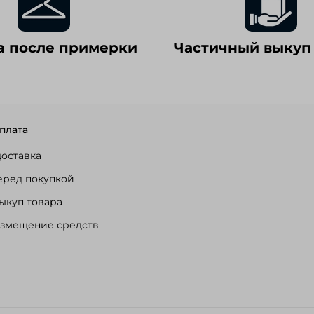
а после примерки
Частичный выкуп
плата
доставка
еред покупкой
ыкуп товара
озмещение средств