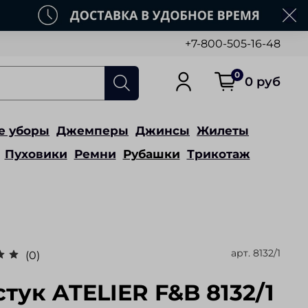
+7-800-505-16-48
0
0 руб
е уборы
Джемперы
Джинсы
Жилеты
Пуховики
Ремни
Рубашки
Трикотаж
арт.
8132/1
(0)
стук ATELIER F&B 8132/1