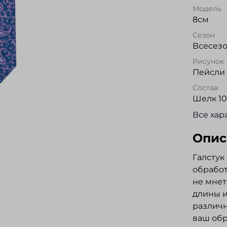
Модель
8см
Сезон
Всесез
Рисунок
Пейсли
Состав
Шелк 1
Все хар
Опис
Галстук
обработ
не мнет
длины и
различн
ваш обр