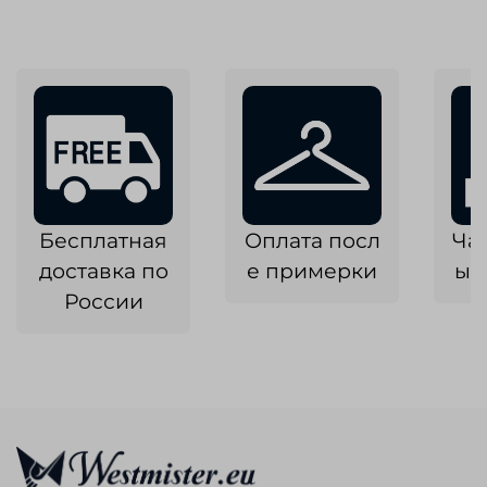
Бесплатная
Оплата посл
Ча
доставка по
е примерки
ык
России