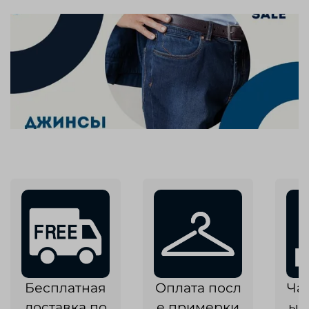
Бесплатная
Оплата посл
Ча
доставка по
е примерки
ык