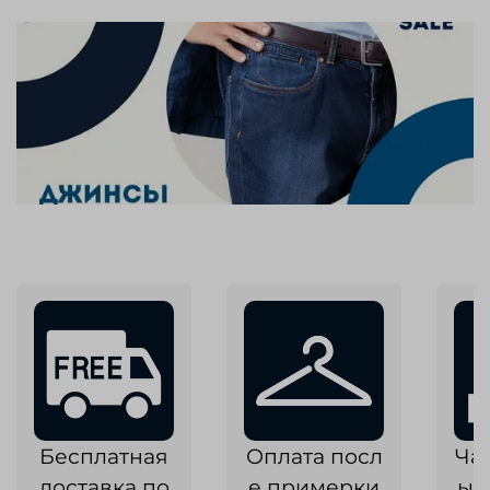
Бесплатная
Оплата посл
Ча
доставка по
е примерки
ык