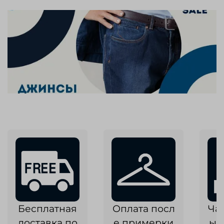
Бесплатная
Оплата посл
Ча
доставка по
е примерки
ык