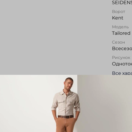
SEIDEN
Ворот
Kent
Модель
Tailored 
Сезон
Всесез
Рисунок
Одното
Все хар
Опис
Сорочка
силуэта
NON-IRO
часть в
кармана