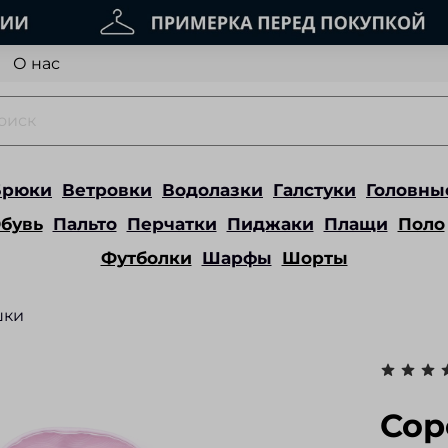
О нас
Брюки
Ветровки
Водолазки
Галстуки
Головны
бувь
Пальто
Перчатки
Пиджаки
Плащи
Поло
Футболки
Шарфы
Шорты
шки
Сор