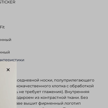
STICKER
Fit
онный
нный
актеристики
ание
 для повседневной носки, полуприлегающего
 из высококачественного хлопка с обработкой
N (ткань не требует глажения). Внутренняя
орота с подкроем из контрастной ткани. Без
. На рукаве вышит фирменный логотип