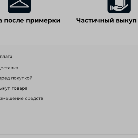
а после примерки
Частичный выкуп
плата
доставка
еред покупкой
ыкуп товара
озмещение средств