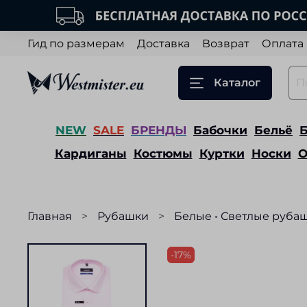
Гид по размерам
Доставка
Возврат
Оплата
Каталог
NEW
SALE
БРЕНДЫ
Бабочки
Бельё
Кардиганы
Костюмы
Куртки
Носки
О
Главная
Рубашки
Белые • Светлые руба
-17%