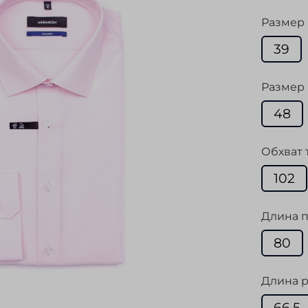
Размер
39
Размер 
48
Обхват 
102
Длина п
80
Длина р
66,5