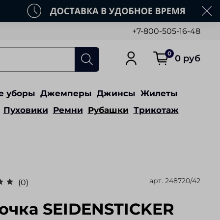
+7-800-505-16-48
0
0 руб
е уборы
Джемперы
Джинсы
Жилеты
Пуховики
Ремни
Рубашки
Трикотаж
арт.
248720/42
(0)
очка SEIDENSTICKER