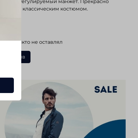
 роза». Регулируемый манжет. Прекрасно
тся как с классическим костюмом.
ывы
 еще никто не оставлял
ать отзыв