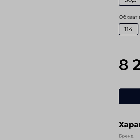
Обхват 
114
8 
Хара
Бренд