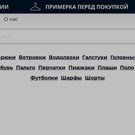
О нас
Брюки
Ветровки
Водолазки
Галстуки
Головны
бувь
Пальто
Перчатки
Пиджаки
Плащи
Поло
Футболки
Шарфы
Шорты