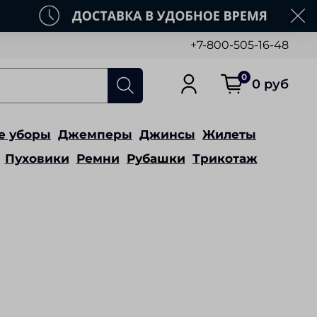
+7-800-505-16-48
0
0 руб
е уборы
Джемперы
Джинсы
Жилеты
Пуховики
Ремни
Рубашки
Трикотаж