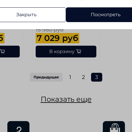
у шву (Без
Длина по внутреннему шву (Без
категории)
Закрыть
Посмотреть
80
15 980 руб
б
7 029 руб
В корзину
1
2
3
Предыдущая
Показать еще