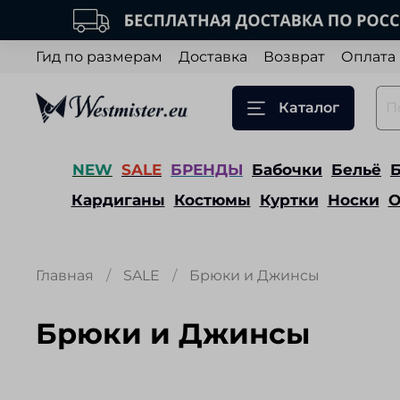
Гид по размерам
Доставка
Возврат
Оплата
Каталог
NEW
SALE
БРЕНДЫ
Бабочки
Бельё
Кардиганы
Костюмы
Куртки
Носки
О
Главная
SALE
Брюки и Джинсы
Брюки и Джинсы