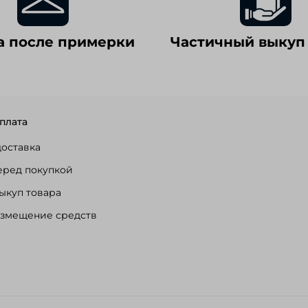
а после примерки
Частичный выкуп
плата
доставка
еред покупкой
ыкуп товара
озмещение средств