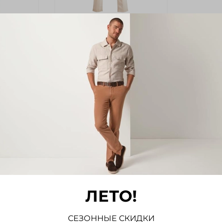
арт.
S1902/Lou/905
O
Брюки ALBERTO
Размер
31 (46-48)
Рост
32 (170-176 cм)
Цвет
Бежевый
(Без
Размер маркетплейс (Без
категории)
48
ЛЕТО!
тегории)
Обхват талии (Без категории)
85-88
СЕЗОННЫЕ СКИДКИ