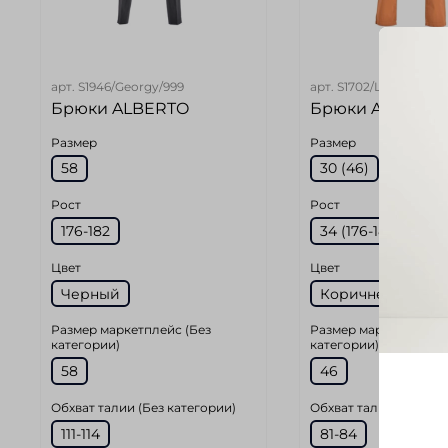
арт.
S1946/Georgy/999
арт.
S1702/Lou/340
Брюки ALBERTO
Брюки ALBERT
Размер
Размер
58
30 (46)
Рост
Рост
176-182
34 (176-182 см)
Цвет
Цвет
Черный
Коричневый
Размер маркетплейс (Без
Размер маркетплейс 
категории)
категории)
58
46
Обхват талии (Без категории)
Обхват талии (Без ка
111-114
81-84