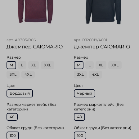
арт.
A8305/B06
арт.
BJ26019/A601
Джемпер CAIOMARIO
Джемпер CAIOMARIO
Размер
Размер
M
L
XL
XXL
M
L
XL
XXL
3XL
4XL
3XL
4XL
Цвет
Цвет
Бордовый
Черный
Размер маркетплейс (Без
Размер маркетплейс (Без
категории)
категории)
48
48
Обхват груди (Без категории)
Обхват груди (Без категории)
100
100