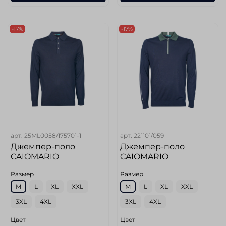
-17%
-17%
арт.
25ML0058/175701-1
арт.
221101/059
Джемпер-поло
Джемпер-поло
CAIOMARIO
CAIOMARIO
Размер
Размер
M
L
XL
XXL
M
L
XL
XXL
3XL
4XL
3XL
4XL
Цвет
Цвет