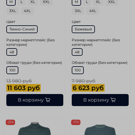
M
L
XL
XXL
M
L
XL
XXL
3XL
4XL
3XL
4XL
Цвет
Цвет
Темно-Синий
Бежевый
Размер маркетплейс (Без
Размер маркетплейс (Без
категории)
категории)
48
48
Обхват груди (Без категории)
Обхват груди (Без категории)
100
100
13 980 руб
7 980 руб
11 603 руб
6 623 руб
В корзину
В корзину
-31%
-17%