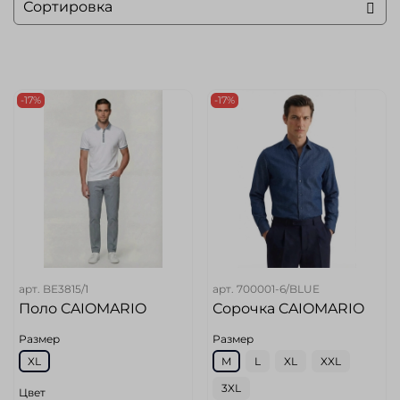
-17%
-17%
арт.
BE3815/1
арт.
700001-6/BLUE
Поло CAIOMARIO
Сорочка CAIOMARIO
Размер
Размер
XL
M
L
XL
XXL
3XL
Цвет