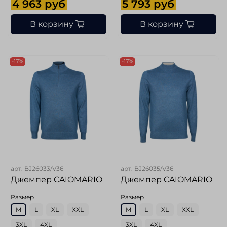
4 963 руб
5 793 руб
В корзину
В корзину
-17%
-17%
арт.
BJ26033/V36
арт.
BJ26035/V36
Джемпер CAIOMARIO
Джемпер CAIOMARIO
Размер
Размер
M
L
XL
XXL
M
L
XL
XXL
3XL
4XL
3XL
4XL