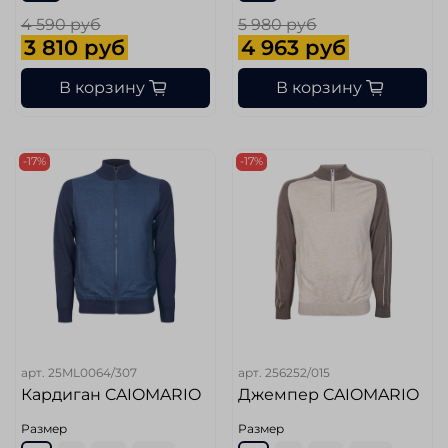
4 590 руб
5 980 руб
3 810 руб
4 963 руб
В корзину
В корзину
-17%
-17%
арт.
25ML0064/307
арт.
256252/015
Кардиган CAIOMARIO
Джемпер CAIOMARIO
Размер
Размер