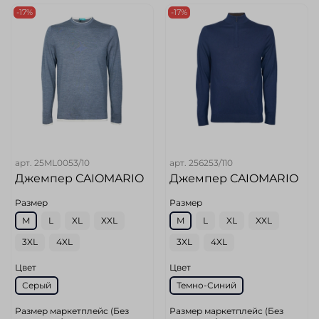
-17%
-17%
арт.
25ML0053/10
арт.
256253/110
Джемпер CAIOMARIO
Джемпер CAIOMARIO
Размер
Размер
M
L
XL
XXL
M
L
XL
XXL
3XL
4XL
3XL
4XL
Цвет
Цвет
Серый
Темно-Синий
Размер маркетплейс (Без
Размер маркетплейс (Без