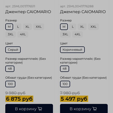
арт.
25ML007/176511
арт.
25ML0047/176288
Джемпер CAIOMARIO
Джемпер CAIOMARIO
Размер
Размер
M
L
XL
XXL
M
L
XL
XXL
3XL
4XL
3XL
4XL
Цвет
Цвет
Серый
Коричневый
Размер маркетплейс (Без
Размер маркетплейс (Без
категории)
категории)
48
48
Обхват груди (Без категории)
Обхват груди (Без категории)
100
100
9 980 руб
7 980 руб
6 875 руб
5 497 руб
В корзину
В корзину