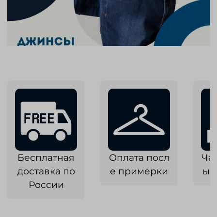
Бесплатная
Оплата посл
Ча
доставка по
е примерки
ык
России