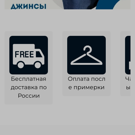
Бесплатная
Оплата посл
Ча
доставка по
е примерки
ык
России