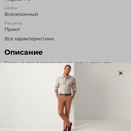
Сезон
Всесезонный
Рисунок
Принт
Все характеристики
Описание
Сорочка для повседневной носки, прямого
силуэта из высококачественного хлопка с
обработкой NON-IRON (ткань не требует
глажения). Воротник на пуговицах. Застежка на
планке. На спинке два защипа. Без кармана.
Регулируемый манжет. Прекрасно сочетается с
джинсами и брюками.
Отзывы