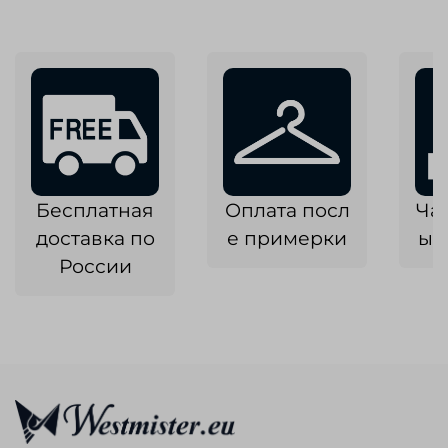
Бесплатная
Оплата посл
Ча
доставка по
е примерки
ык
России