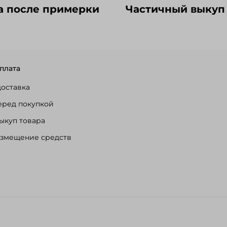
а после примерки
Частичный выкуп
плата
доставка
еред покупкой
ыкуп товара
озмещение средств