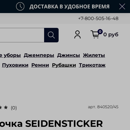
+7-800-505-16-48
0
0 руб
е уборы
Джемперы
Джинсы
Жилеты
Пуховики
Ремни
Рубашки
Трикотаж
арт.
840520/45
(0)
очка SEIDENSTICKER