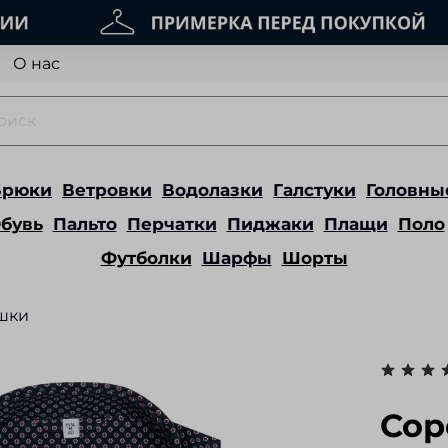
О нас
Брюки
Ветровки
Водолазки
Галстуки
Головны
бувь
Пальто
Перчатки
Пиджаки
Плащи
Поло
Футболки
Шарфы
Шорты
шки
Сор