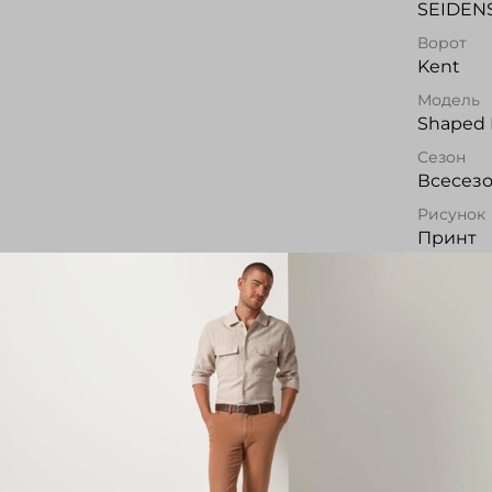
SEIDEN
Ворот
Kent
Модель
Shaped 
Сезон
Всесез
Рисунок
Принт
Все хар
Опис
Сорочка
полупри
хлопка 
кармана
сочетае