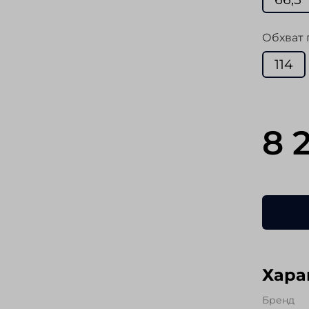
Обхват 
114
8 
Хара
Бренд