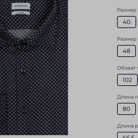
Размер
40
Размер 
48
Обхват 
102
Длина п
80
Длина р
66,5