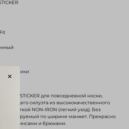
STICKER
Fit
онный
актеристики
ание
 SEIDENSTICKER для повседневной носки,
легающего силуэта из высококачественного
с обработкой NON-IRON (легкий уход). Без
. Регулируемый по ширине манжет. Прекрасно
тся с джинсами и брюками.