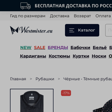
Гид по размерам
Доставка
Возврат
Оплата
Каталог
NEW
SALE
БРЕНДЫ
Бабочки
Бельё
Кардиганы
Костюмы
Куртки
Носки
О
Главная
Рубашки
Чёрные • Тёмные руба
-17%