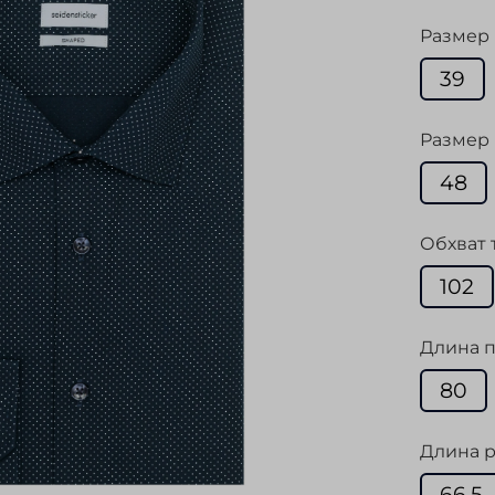
Размер
39
Размер 
48
Обхват 
102
Длина п
80
Длина р
66,5