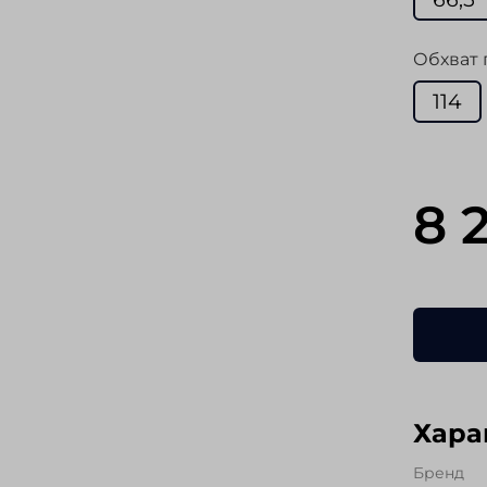
Обхват 
114
8 
Хара
Бренд