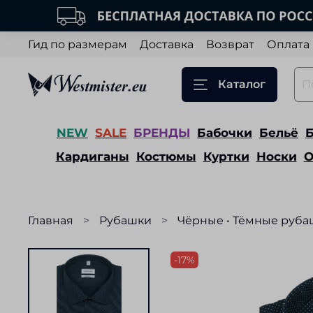
Гид по размерам
Доставка
Возврат
Оплата
Каталог
NEW
SALE
БРЕНДЫ
Бабочки
Бельё
Кардиганы
Костюмы
Куртки
Носки
О
Главная
Рубашки
Чёрные • Тёмные руба
-17%