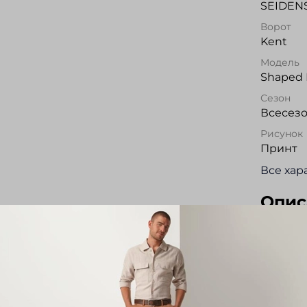
SEIDEN
Ворот
Kent
Модель
Shaped 
Сезон
Всесез
Рисунок
Принт
Все хар
Опис
Сорочк
станет 
Выполне
техноло
практич