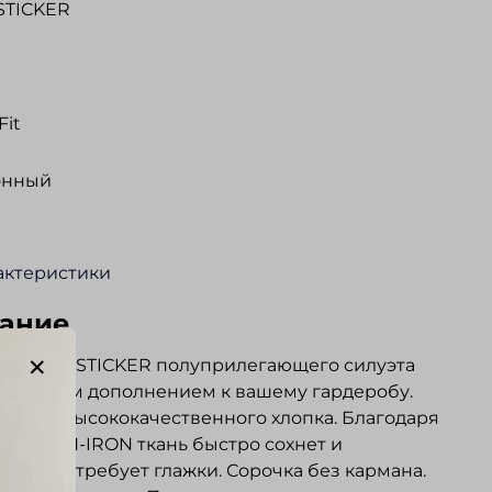
STICKER
Fit
онный
актеристики
ание
а SEIDENSTICKER полуприлегающего силуэта
отличным дополнением к вашему гардеробу.
на из высококачественного хлопка. Благодаря
гии NON-IRON ткань быстро сохнет и
ески не требует глажки. Сорочка без кармана.