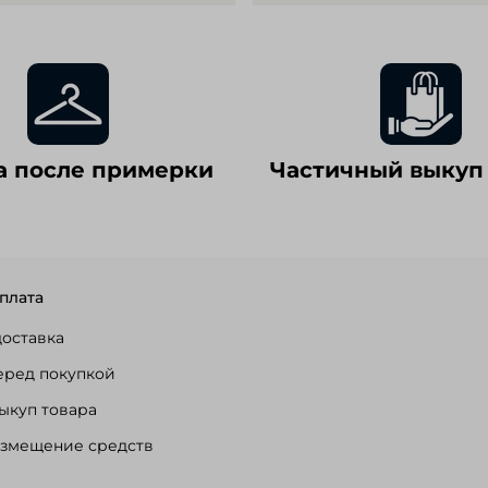
а после примерки
Частичный выкуп
плата
доставка
еред покупкой
ыкуп товара
озмещение средств