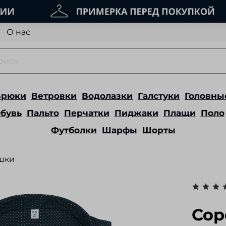
О нас
Брюки
Ветровки
Водолазки
Галстуки
Головны
бувь
Пальто
Перчатки
Пиджаки
Плащи
Поло
Футболки
Шарфы
Шорты
шки
Сор