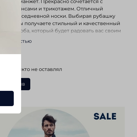
уемый манжет. Прекрасно сочетается с
ми, джинсами и трикотажем. Отличный
 для повседневной носки. Выбирая рубашку
ticker , вы получаете стильный и качественный
 гардероба, который будет радовать вас своим
м видом и комфортом на протяжении долгого
ь полностью
и.
ывы
 еще никто не оставлял
ать отзыв