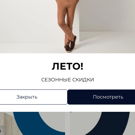
Регулир
пиджака
вариант
Seidens
элемент
внешни
Показат
времен
Отз
ЛЕТО!
Отзывов
СЕЗОННЫЕ СКИДКИ
Напис
Закрыть
Посмотреть