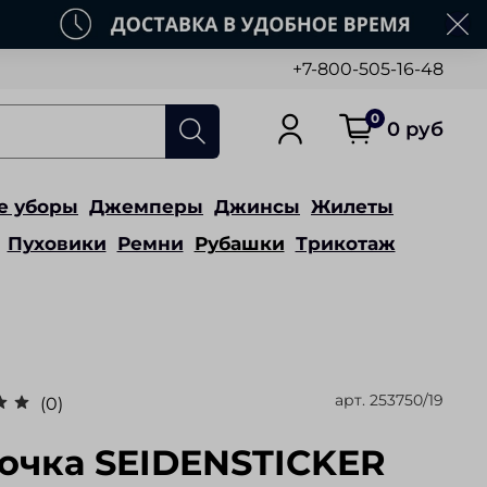
+7-800-505-16-48
0
0 руб
е уборы
Джемперы
Джинсы
Жилеты
Пуховики
Ремни
Рубашки
Трикотаж
арт.
253750/19
(0)
очка SEIDENSTICKER