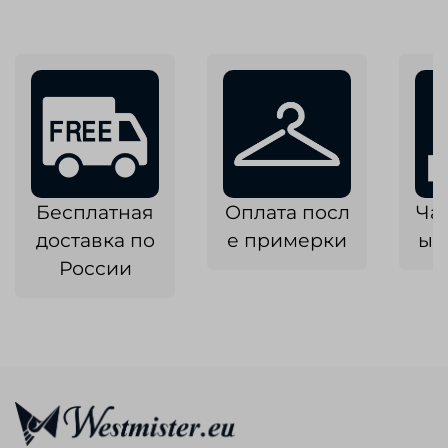
Бесплатная
Оплата посл
Ча
доставка по
е примерки
ык
России