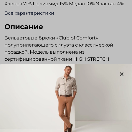
Хлопок 71% Полиамид 15% Модал 10% Эластан 4%
Все характеристики
Описание
Вельветовые брюки «Club of Comfort»
полуприлегающего силуэта с классической
посадкой. Модель выполнена из
сертифицированной ткани HIGH STRETCH
-материал повышенной эластичности, очень
комфортный в носке, устойчивый к деформации.
Гульфик на молнии, пояс застегивается на
пуговицу и крючок. На внутренней стороне
пояса, имеется эластичная тесьма. Задние
карманы с застежкой на пуговицы.
Предусмотрен потайной карман с застежкой на
Показать полностью
молнии. Брюки прекрасно сочетаются с
сорочками и пиджаками повседневного стиля.
Отзывы
Отлично подходят для повседневной носки.