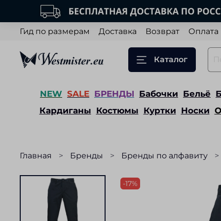
Гид по размерам
Доставка
Возврат
Оплата
Каталог
NEW
SALE
БРЕНДЫ
Бабочки
Бельё
Кардиганы
Костюмы
Куртки
Носки
О
Главная
Бренды
Бренды по алфавиту
-17%