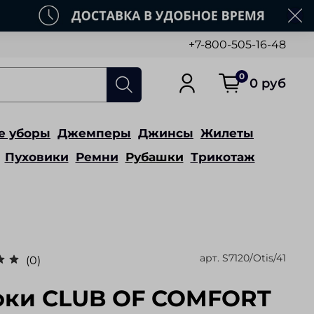
+7-800-505-16-48
0
0 руб
е уборы
Джемперы
Джинсы
Жилеты
Пуховики
Ремни
Рубашки
Трикотаж
арт.
S7120/Otis/41
(0)
ки CLUB OF COMFORT