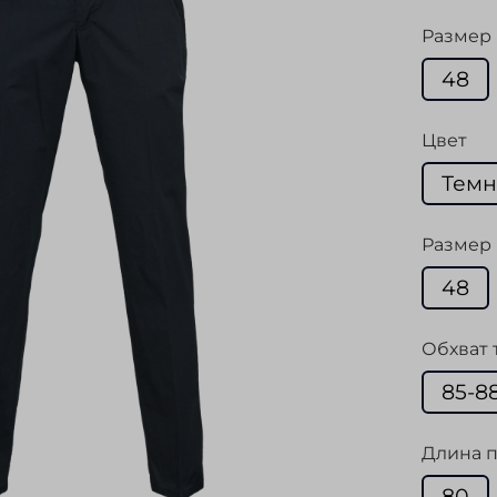
Размер
48
Цвет
Темн
Размер 
48
Обхват 
85-8
Длина п
80