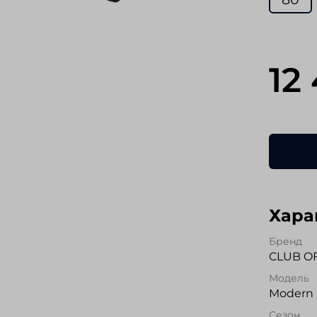
12
Хара
Бренд
CLUB O
Модель
Modern 
Сезон