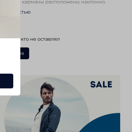
 Боковые карманы расположены наклонно.
карманы с застежкой на молнию. Брюки
ь полностью
но сочетаются с сорочками и трикотажем.
 подходят для повседневной носки.
ывы
 еще никто не оставлял
ать отзыв