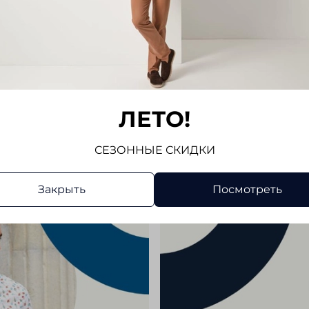
тесьма.
Задние 
Показат
прекрас
Отлично
Отз
Отзывов
ЛЕТО!
Напис
СЕЗОННЫЕ СКИДКИ
Закрыть
Посмотреть