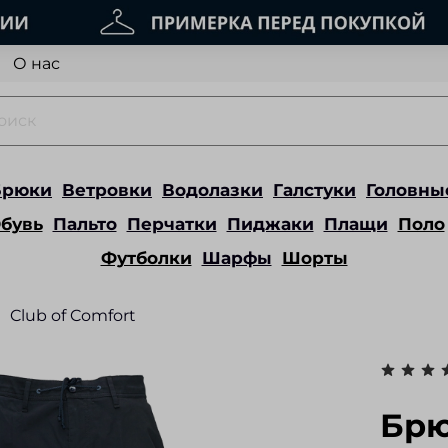
О нас
Брюки
Ветровки
Водолазки
Галстуки
Головны
бувь
Пальто
Перчатки
Пиджаки
Плащи
Поло
Футболки
Шарфы
Шорты
Club of Comfort
Брю