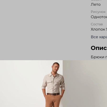
Лето
Рисунок
Одното
Состав
Хлопок 
Все хар
Опис
Брюки п
посадк
ткани S
матери
темпера
цвет по
пояс за
утягива
на внут