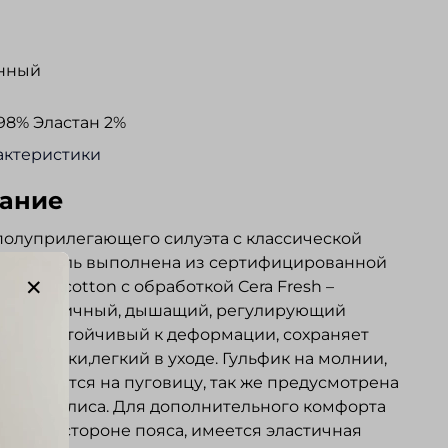
нный
98% Эластан 2%
актеристики
ание
олуприлегающего силуэта с классической
ой. Модель выполнена из сертифицированной
upreme cotton с обработкой Cera Fresh –
ал эластичный, дышащий, регулирующий
туру, устойчивый к деформации, сохраняет
сле стирки,легкий в уходе. Гульфик на молнии,
стегивается на пуговицу, так же предусмотрена
ющая кулиса. Для дополнительного комфорта
ренней стороне пояса, имеется эластичная