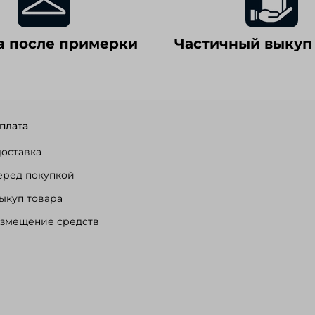
а после примерки
Частичный выкуп
плата
доставка
еред покупкой
ыкуп товара
озмещение средств