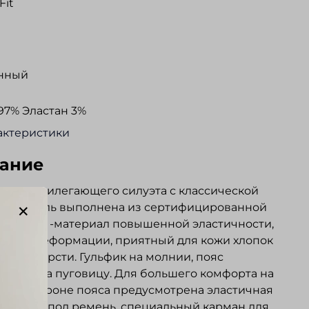
Fit
нный
97% Эластан 3%
актеристики
ание
полуприлегающего силуэта с классической
ой. Модель выполнена из сертифицированной
ool Look -материал повышенной эластичности,
вый к деформации, приятный для кожи хлопок
цией шерсти. Гульфик на молнии, пояс
вается на пуговицу. Для большего комфорта на
ней стороне пояса предусмотрена эластичная
 Шлевки под ремень, специальный карман для