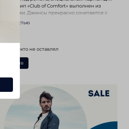
а. Логотип «Club of Comfort» выполнен из
ьной кожи. Джинсы прекрасно сочетаются с
ми и пиджаками повседневного стиля, а так же
ь полностью
 трикотажем.
ывы
 еще никто не оставлял
ать отзыв