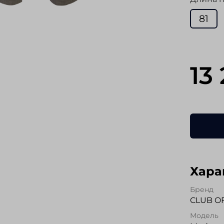
81
13
Хара
Бренд
CLUB O
Модель