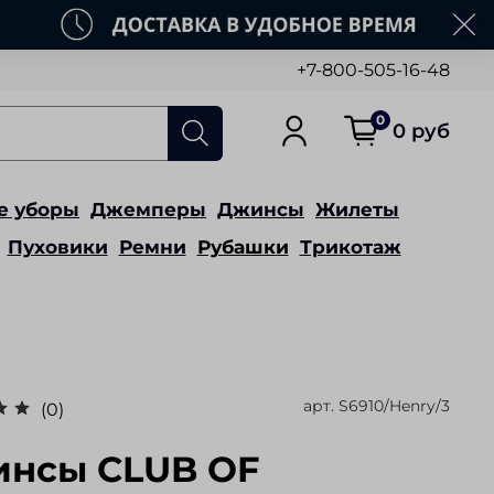
+7-800-505-16-48
0
0 руб
е уборы
Джемперы
Джинсы
Жилеты
Пуховики
Ремни
Рубашки
Трикотаж
арт.
S6910/Henry/3
(0)
нсы CLUB OF