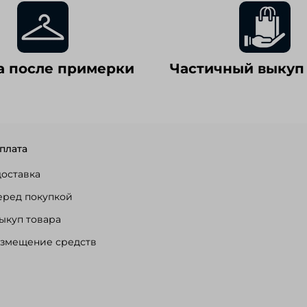
а после примерки
Частичный выкуп
плата
доставка
еред покупкой
ыкуп товара
озмещение средств