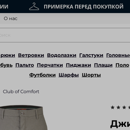
О нас
Брюки
Ветровки
Водолазки
Галстуки
Головны
бувь
Пальто
Перчатки
Пиджаки
Плащи
Поло
Футболки
Шарфы
Шорты
Club of Comfort
Джи