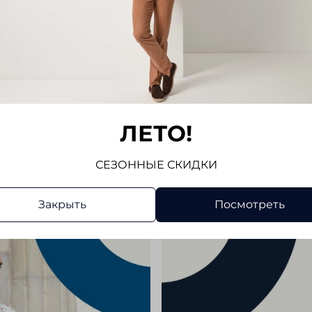
телефон
натурал
сорочка
Показат
с любым
Отз
Отзывов
ЛЕТО!
Напис
СЕЗОННЫЕ СКИДКИ
Закрыть
Посмотреть