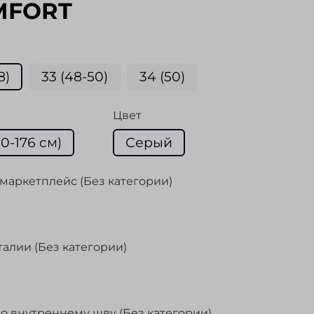
MFORT
8)
33 (48-50)
34 (50)
Цвет
70-176 cм)
Серый
маркетплейс (Без категории)
талии (Без категории)
о внутреннему шву (Без категории)