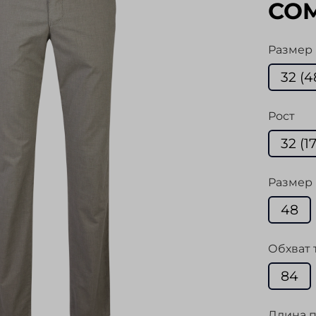
CO
Размер
32 (4
Рост
32 (1
Размер 
48
Обхват 
84
Длина п