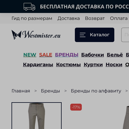
Гид по размерам
Доставка
Возврат
Оплата
Каталог
NEW
SALE
БРЕНДЫ
Бабочки
Бельё
Кардиганы
Костюмы
Куртки
Носки
О
Главная
Бренды
Бренды по алфавиту
-17%