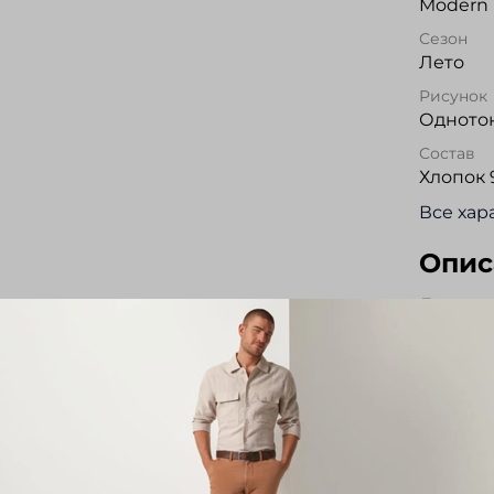
Modern 
Сезон
Лето
Рисунок
Одното
Состав
Хлопок 
Все хар
Опис
Джинсы 
посадк
ткани W
устойчи
с имита
застеги
внутрен
тесьма.