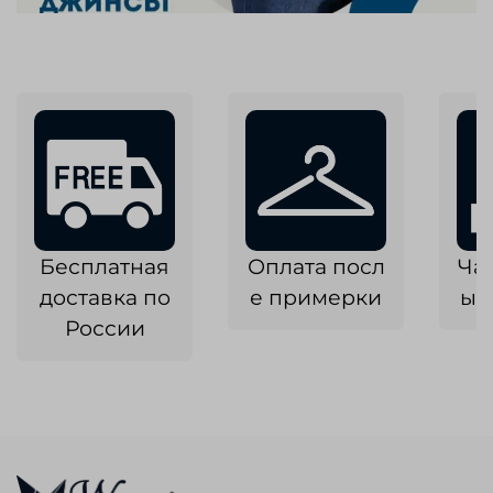
Бесплатная
Оплата посл
Ча
доставка по
е примерки
ык
России