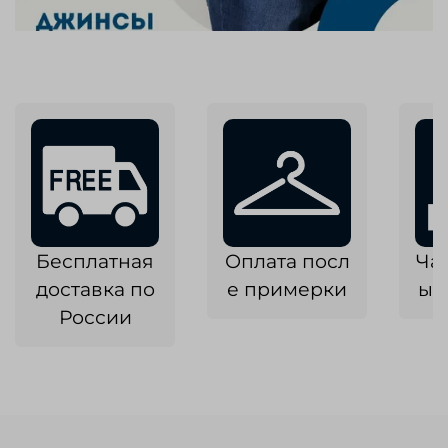
Бесплатная
Оплата посл
Ча
доставка по
е примерки
ык
России