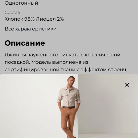
Однотонный
Состав
Хлопок 98% Лиоцел 2%
Все характеристики
Описание
Джинсы зауженного силуэта с классической
посадкой. Модель выполнена из
сертифицированной ткани с эффектом стрейч,
материал повышенной эластичности,
устойчивый к деформации. Гульфик на молнии,
пояс застегивается на пуговицу. Три кармана
спереди и два накладных сзади. Шлевки под
ремень и карманы обработаны контрастной
строчкой. Джинсы прекрасно сочетаются с
сорочками и пиджаками повседневного стиля, а
так же с любым трикотажем. Отлично подходят
Показать полностью
для повседневной носки, прогулок и