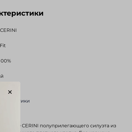
ктеристики
CERINI
Fit
100%
ый
0 С.
актеристики
ание
 ENRICO CERINI полуприлегающего силуэта из