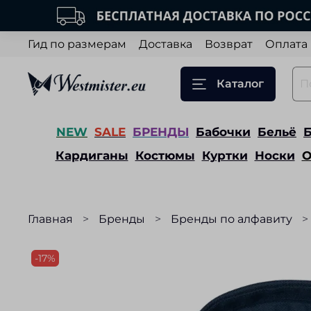
Гид по размерам
Доставка
Возврат
Оплата
Каталог
NEW
SALE
БРЕНДЫ
Бабочки
Бельё
Кардиганы
Костюмы
Куртки
Носки
О
Главная
Бренды
Бренды по алфавиту
-17%