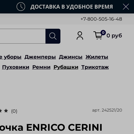
+7-800-505-16-48
0
0 руб
е уборы
Джемперы
Джинсы
Жилеты
Пуховики
Ремни
Рубашки
Трикотаж
арт.
242521/20
(0)
очка ENRICO CERINI