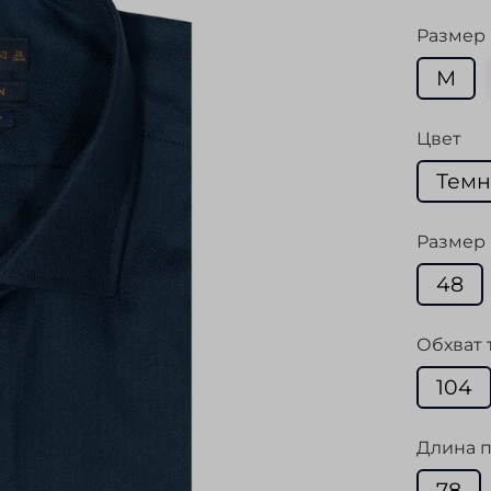
Размер
M
Цвет
Темн
Размер 
48
Обхват 
104
Длина п
78