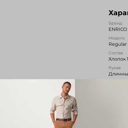
Хара
Бренд
ENRICO 
Модель
Regular 
Состав
Хлопок 
Рукав
Длинн
Уход
Стирка 3
Все хар
Опис
Сорочка