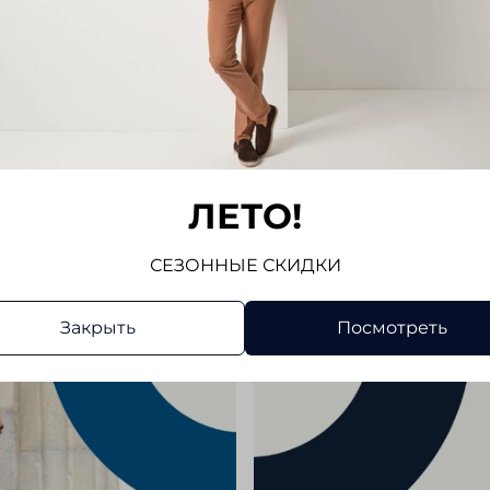
высокок
Регулир
классич
брюками
Отз
Отзывов
ЛЕТО!
Напис
СЕЗОННЫЕ СКИДКИ
Закрыть
Посмотреть