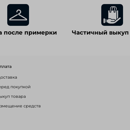
а после примерки
Частичный выкуп
плата
доставка
еред покупкой
ыкуп товара
озмещение средств