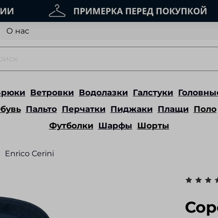
О нас
Брюки
Ветровки
Водолазки
Галстуки
Головны
бувь
Пальто
Перчатки
Пиджаки
Плащи
Поло
Футболки
Шарфы
Шорты
Enrico Cerini
Сор