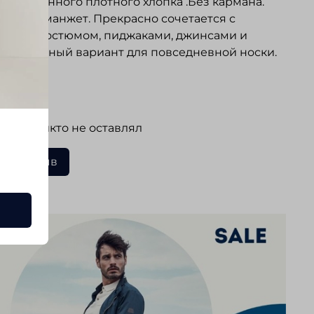
ачественного плотного хлопка .Без кармана.
уемый манжет. Прекрасно сочетается с
еским костюмом, пиджаками, джинсами и
. Отличный вариант для повседневной носки.
ывы
 еще никто не оставлял
ать отзыв