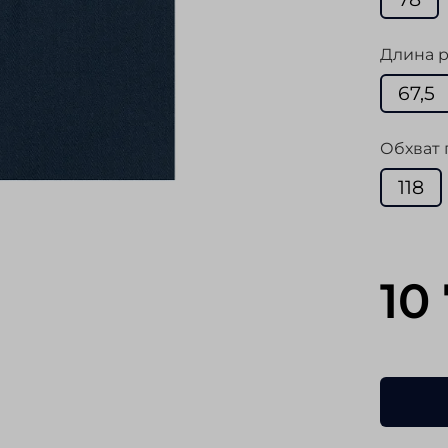
Длина р
67,5
Обхват 
118
10