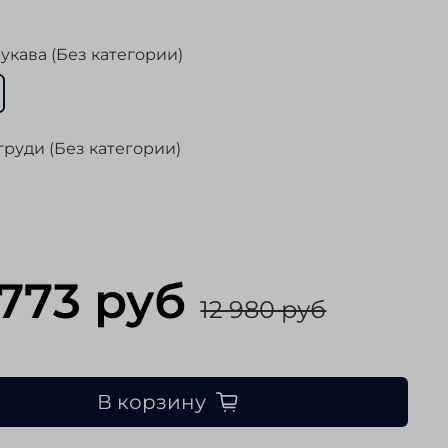
укава (Без категории)
груди (Без категории)
 773 руб
12 980 руб
В корзину