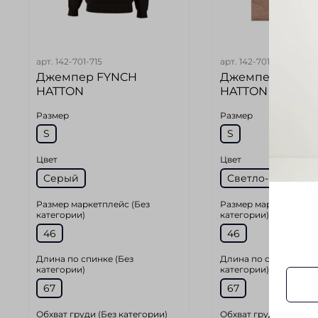
арт.
142-701-715
арт.
142-701-712
Джемпер FYNCH
Джемпер FYNC
HATTON
HATTON
Размер
Размер
S
S
Цвет
Цвет
Серый
Светло-Коричне
Размер маркетплейс (Без
Размер маркетплейс 
категории)
категории)
46
46
Длина по спинке (Без
Длина по спинке (Без
категории)
категории)
67
67
Обхват груди (Без категории)
Обхват груди (Без ка