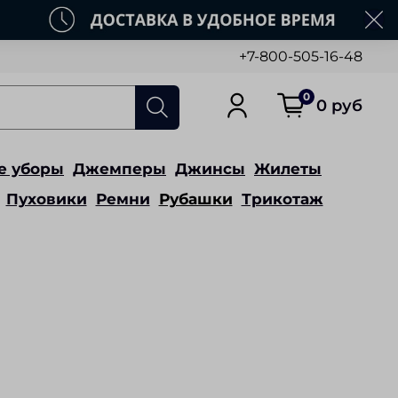
+7-800-505-16-48
0
0 руб
е уборы
Джемперы
Джинсы
Жилеты
Пуховики
Ремни
Рубашки
Трикотаж