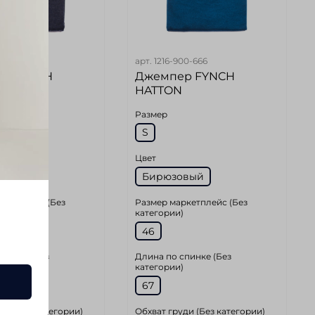
36-983
арт.
1216-900-666
р FYNCH
Джемпер FYNCH
HATTON
Размер
S
Цвет
Синий
Бирюзовый
ркетплейс (Без
Размер маркетплейс (Без
)
категории)
46
спинке (Без
Длина по спинке (Без
)
категории)
67
ди (Без категории)
Обхват груди (Без категории)