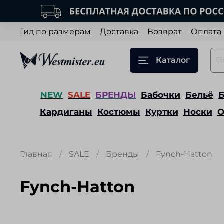
Гид по размерам
Доставка
Возврат
Оплата
Каталог
NEW
SALE
БРЕНДЫ
Бабочки
Бельё
Кардиганы
Костюмы
Куртки
Носки
О
Главная
SALE
Бренды
Fynch-Hatton
Fynch-Hatton