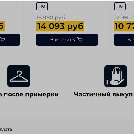
110
110
16 980 руб
12 980 
б
14 093 руб
10 7
В корзину
В 
а после примерки
Частичный выкуп
плата