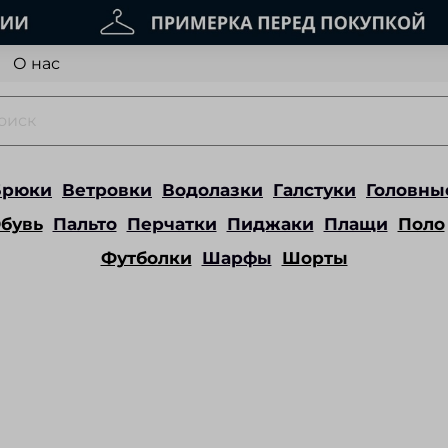
О нас
Брюки
Ветровки
Водолазки
Галстуки
Головны
бувь
Пальто
Перчатки
Пиджаки
Плащи
Поло
Футболки
Шарфы
Шорты