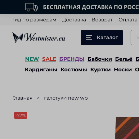
Гид по размерам
Доставка
Возврат
Оплата
Каталог
NEW
SALE
БРЕНДЫ
Бабочки
Бельё
Кардиганы
Костюмы
Куртки
Носки
О
Главная
галстуки new wb
-72%