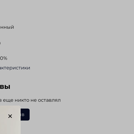
онный
а
00%
актеристики
ывы
 еще никто не оставлял
ать отзыв