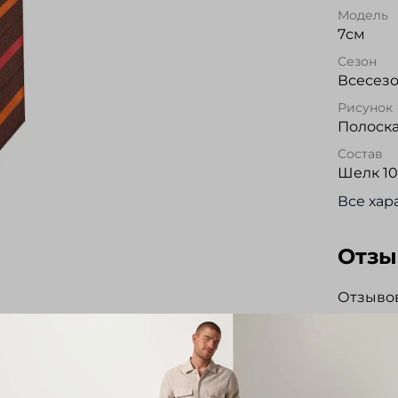
Модель
7см
Сезон
Всесез
Рисунок
Полоск
Состав
Шелк 1
Все хар
Отз
Отзывов
Напис