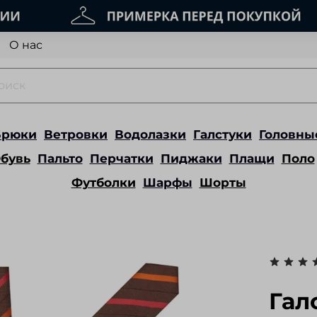
О нас
Брюки
Ветровки
Водолазки
Галстуки
Головны
бувь
Пальто
Перчатки
Пиджаки
Плащи
Поло
Футболки
Шарфы
Шорты
Гал