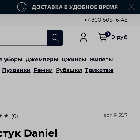
+7-800-505-16-48
0
0 руб
е уборы
Джемперы
Джинсы
Жилеты
Пуховики
Ремни
Рубашки
Трикотаж
арт.
R 55/7
(0)
стук Daniel